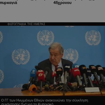
45χρονου
πυρκαγιά
ΦΩΤΟΓΡΑΦΙΑ ΤΗΣ ΗΜΕΡΑΣ
Ο ΓΓ των Ηνωμένων Εθνών ανακοινώνει την σύγκληση
συνάντησης 5+1 για το Κυπριακό