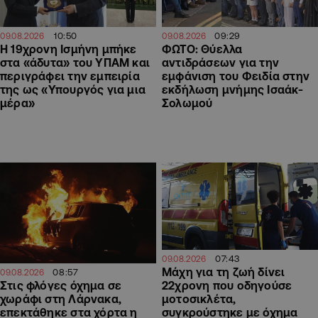
10:50
09:29
09.08.2026
09.08.2026
Η 19χρονη Ισμήνη μπήκε
ΦΩΤΟ: Θύελλα
στα «άδυτα» του ΥΠΑΜ και
αντιδράσεων για την
περιγράφει την εμπειρία
εμφάνιση του Φειδία στην
της ως «Υπουργός για μια
εκδήλωση μνήμης Ισαάκ-
μέρα»
Σολωμού
07:43
09.08.2026
Μάχη για τη ζωή δίνει
08:57
09.08.2026
22χρονη που οδηγούσε
Στις φλόγες όχημα σε
μοτοσικλέτα,
χωράφι στη Λάρνακα,
συγκρούστηκε με όχημα
επεκτάθηκε στα χόρτα η