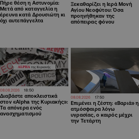
Πήρε θέση η Αστυνομία:
Ξεκαθαρίζει η Ιερά Μονή
Μετά από καταγγελία η
Αγίου Νεοφύτου: Όσα
έρευνα κατά Δρουσιώτη κι
προηγήθηκαν της
όχι αυτεπάγγελτα
απόπειρας φόνου
18:50
08.08.2026
Διαβάστε αποκλειστικά
17:50
08.08.2026
στον «Alpha της Κυριακής»:
Επιμένει η ζέστη: «Βαριά» η
Τα απόνερα ενός
ατμόσφαιρα λόγω
ανασχηματισμού
υγρασίας, ο καιρός μέχρι
την Τετάρτη