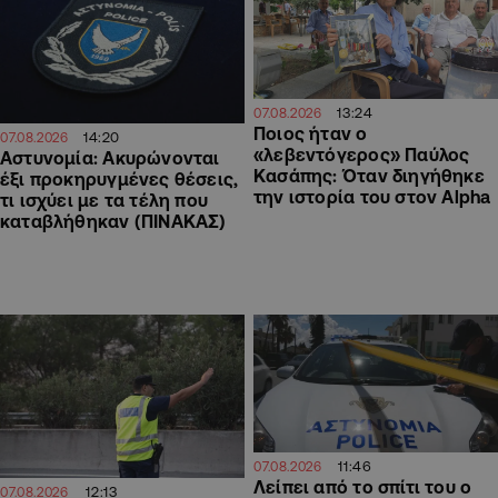
13:24
07.08.2026
Ποιος ήταν ο
14:20
07.08.2026
«λεβεντόγερος» Παύλος
Αστυνομία: Ακυρώνονται
Κασάπης: Όταν διηγήθηκε
έξι προκηρυγμένες θέσεις,
την ιστορία του στον Alpha
τι ισχύει με τα τέλη που
καταβλήθηκαν (ΠΙΝΑΚΑΣ)
11:46
07.08.2026
Λείπει από το σπίτι του ο
12:13
07.08.2026