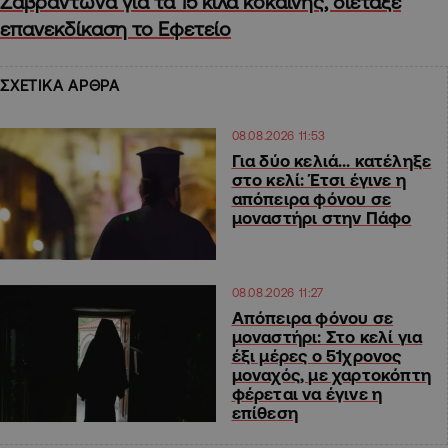
Ζαβράντωνα για τα 15 κιλά κοκαϊνης, διέταξε
επανεκδίκαση το Εφετείο
ΣΧΕΤΙΚΑ ΑΡΘΡΑ
08.08.2026 11:53
Για δύο κελιά… κατέληξε
στο κελί: Έτσι έγινε η
απόπειρα φόνου σε
μοναστήρι στην Πάφο
08.08.2026 11:27
Απόπειρα φόνου σε
μοναστήρι: Στο κελί για
έξι μέρες ο 51χρονος
μοναχός, με χαρτοκόπτη
φέρεται να έγινε η
επίθεση