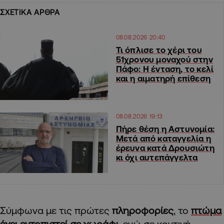
ΣΧΕΤΙΚΑ ΑΡΘΡΑ
08.08.2026 20:40
Τι όπλισε το χέρι του
51χρονου μοναχού στην
Πάφο: Η ένταση, το κελί
και η αιματηρή επίθεση
08.08.2026 19:13
Πήρε θέση η Αστυνομία:
Μετά από καταγγελία η
έρευνα κατά Δρουσιώτη
κι όχι αυτεπάγγελτα
Σύμφωνα με τις πρώτες
πληροφορίες
, το
πτώμα
έχει εντοπιστεί σε χωράφι,
ενώ σε κοντινή