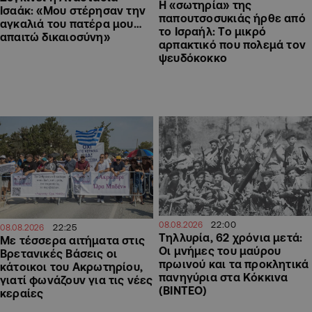
Η «σωτηρία» της
Ισαάκ: «Μου στέρησαν την
παπουτσοσυκιάς ήρθε από
αγκαλιά του πατέρα μου…
το Ισραήλ: Το μικρό
απαιτώ δικαιοσύνη»
αρπακτικό που πολεμά τον
ψευδόκοκκο
22:00
08.08.2026
22:25
08.08.2026
Τηλλυρία, 62 χρόνια μετά:
Με τέσσερα αιτήματα στις
Οι μνήμες του μαύρου
Βρετανικές Βάσεις οι
πρωινού και τα προκλητικά
κάτοικοι του Ακρωτηρίου,
πανηγύρια στα Κόκκινα
γιατί φωνάζουν για τις νέες
(ΒΙΝΤΕΟ)
κεραίες