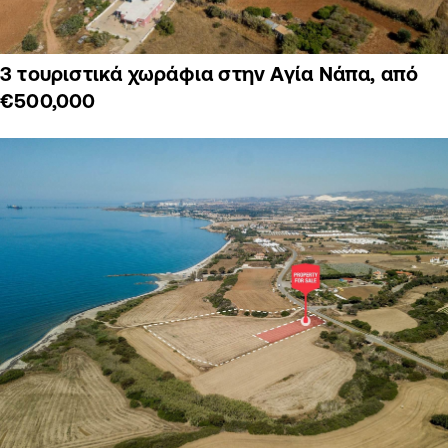
3 τουριστικά χωράφια στην Αγία Νάπα, από
€500,000