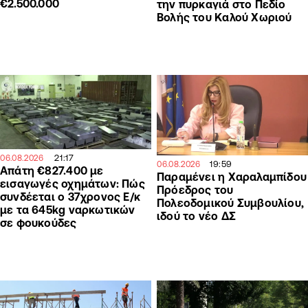
€2.500.000
την πυρκαγιά στο Πεδίο
Βολής του Καλού Χωριού
21:17
06.08.2026
19:59
06.08.2026
Απάτη €827.400 με
Παραμένει η Χαραλαμπίδου
εισαγωγές οχημάτων: Πώς
Πρόεδρος του
συνδέεται ο 37χρονος Ε/κ
Πολεοδομικού Συμβουλίου,
με τα 645kg ναρκωτικών
ιδού το νέο ΔΣ
σε φουκούδες