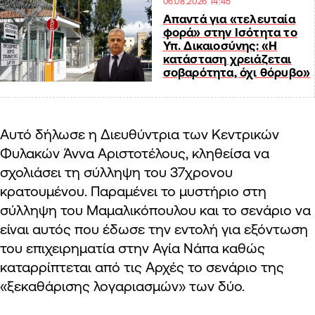
06.08.2026 14:45
Απαντά για «τελευταία
φορά» στην Ισότητα το
Υπ. Δικαιοσύνης: «Η
κατάσταση χρειάζεται
σοβαρότητα, όχι θόρυβο»
Αυτό δήλωσε η Διευθύντρια των Κεντρικών
Φυλακών Άννα Αριστοτέλους, κληθείσα να
σχολιάσει τη σύλληψη του 37χρονου
κρατουμένου. Παραμένει το μυστήριο στη
σύλληψη του Μαμαλικόπουλου και το σενάριο να
είναι αυτός που έδωσε την εντολή για εξόντωση
του επιχειρηματία στην Αγία Νάπα καθώς
καταρρίπτεται από τις Αρχές το σενάριο της
«ξεκαθάρισης λογαριασμών» των δύο.