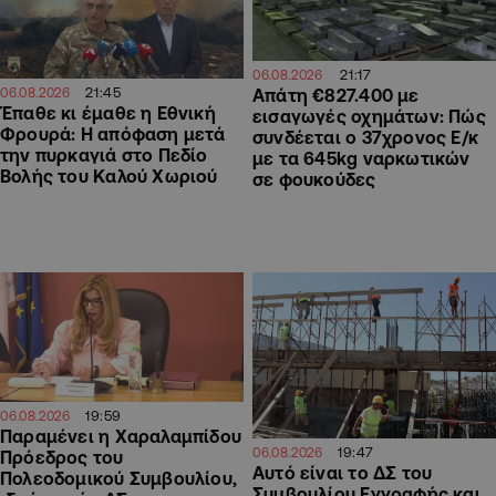
21:17
06.08.2026
21:45
06.08.2026
Απάτη €827.400 με
Έπαθε κι έμαθε η Εθνική
εισαγωγές οχημάτων: Πώς
Φρουρά: Η απόφαση μετά
συνδέεται ο 37χρονος Ε/κ
την πυρκαγιά στο Πεδίο
με τα 645kg ναρκωτικών
Βολής του Καλού Χωριού
σε φουκούδες
19:59
06.08.2026
Παραμένει η Χαραλαμπίδου
19:47
06.08.2026
Πρόεδρος του
Αυτό είναι το ΔΣ του
Πολεοδομικού Συμβουλίου,
Συμβουλίου Εγγραφής και