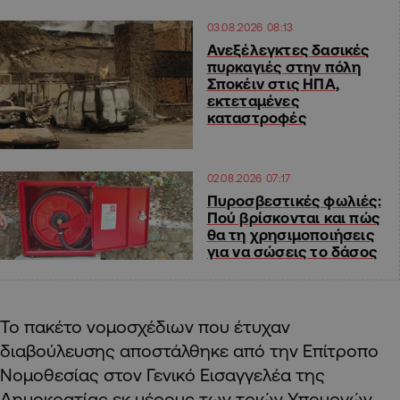
03.08.2026 08:13
Ανεξέλεγκτες δασικές
πυρκαγιές στην πόλη
Σποκέιν στις ΗΠΑ,
εκτεταμένες
καταστροφές
02.08.2026 07:17
Πυροσβεστικές φωλιές:
Πού βρίσκονται και πώς
θα τη χρησιμοποιήσεις
για να σώσεις το δάσος
Το πακέτο νομοσχέδιων που έτυχαν
διαβούλευσης αποστάλθηκε από την Επίτροπο
Νομοθεσίας στον Γενικό Εισαγγελέα της
Δημοκρατίας εκ μέρους των τριών Υπουργών