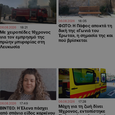
18:05
06.08.2026
ΦΩΤΟ: Η Πάφος αποκτά τη
18:21
06.08.2026
δική της «Γωνιά του
Με χειροπέδες 16χρονος
Έρωτα», η σημασία της και
για τον εμπρησμό της
πού βρίσκεται
πρώην μπυραρίας στη
Λευκωσία
17:28
06.08.2026
17:49
06.08.2026
Μάχη για τη ζωή δίνει
ΒΙΝΤΕΟ: Η Έλενα πάσχει
18χρονος, εντοπίστηκε
από σπάνιο είδος καρκίνου