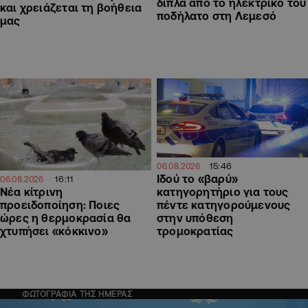
δίπλα από το ηλεκτρικό του
και χρειάζεται τη βοήθεια
ποδήλατο στη Λεμεσό
μας
15:46
06.08.2026
Ιδού το «βαρύ»
16:11
06.08.2026
Νέα κίτρινη
κατηγορητήριο για τους
προειδοποίηση: Ποιες
πέντε κατηγορούμενους
ώρες η θερμοκρασία θα
στην υπόθεση
χτυπήσει «κόκκινο»
τρομοκρατίας
ΦΩΤΟΓΡΑΦΙΑ ΤΗΣ ΗΜΕΡΑΣ