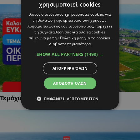
χρησιμοποιεί cookies
Αυτός ο ιστότοπος χρησιμοποιεί cookies για
τη βελτίωση της εμπειρίας των χρηστών.
Χρησιμοποιώντας τον ιστότοπό μας, παρέχετε
τη συγκατάθεσή σας για όλα τα cookies
σύμφωνα με την Πολιτική μας για τα cookies.
Διαβάστε περισσότερα
SHOW ALL PARTNERS
(1499) →
ΑΠΌΡΡΙΨΗ ΌΛΩΝ
ΑΠΟΔΟΧΉ ΌΛΩΝ
Τεμάχια Γης σε Οικιστικές Περιοχές
ΕΜΦΆΝΙΣΗ ΛΕΠΤΟΜΕΡΕΙΏΝ