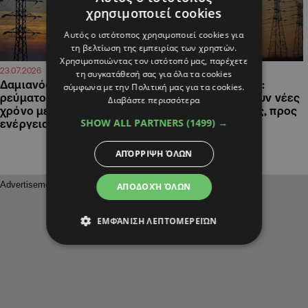
χρησιμοποιεί cookies
Αυτός ο ιστότοπος χρησιμοποιεί cookies για
τη βελτίωση της εμπειρίας των χρηστών.
Χρησιμοποιώντας τον ιστότοπό μας, παρέχετε
11:15
09:16
23.07.2026
23.07.2026
τη συγκατάθεσή σας για όλα τα cookies
Δαμιανός για περικοπές
Στα όρια η επάρκεια:
σύμφωνα με την Πολιτική μας για τα cookies.
ρεύματος: Λύση σε έναν
Τρέχουν να γλιτώσουν νέες
Διαβάστε περισσότερα
χρόνο με την αποθήκευση
περικοπές ρεύματος, προς
SHOW ALL PARTNERS
(1499) →
ενέργειας
νέο ρεκόρ η ζήτηση
ΑΠΌΡΡΙΨΗ ΌΛΩΝ
ΑΠΟΔΟΧΉ ΌΛΩΝ
ΕΜΦΆΝΙΣΗ ΛΕΠΤΟΜΕΡΕΙΏΝ