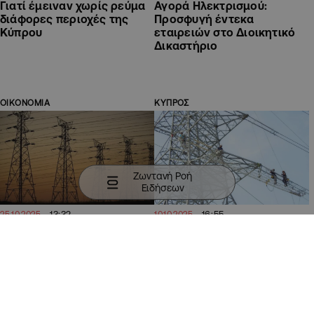
Γιατί έμειναν χωρίς ρεύμα
Αγορά Ηλεκτρισμού:
διάφορες περιοχές της
Προσφυγή έντεκα
Κύπρου
εταιρειών στο Διοικητικό
Δικαστήριο
ΟΙΚΟΝΟΜΙΑ
ΚΥΠΡΟΣ
Ζωντανή Ροή
Ειδήσεων
13:32
16:55
25.10.2025
10.10.2025
Ανταγωνιστική Αγορά
Βλάβη στο Σύστημα
Ηλεκτρισμού: Ποιά η μέση
Παραγωγής ανακοίνωσε ο
τιμή της κιλοβατώρας, οι
Διαχειριστής Συστήματος
φτηνές και οι ακριβές
Μεταφοράς
ώρες