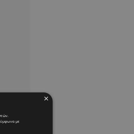
×
στών.
 σύμφωνα με