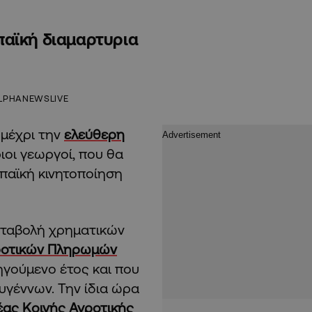
παϊκή διαμαρτυρια
LPHANEWSLIVE
μέχρι την
ελεύθερη
ιοι γεωργοί, που θα
παϊκή κινητοποίηση
καταβολή χρηματικών
ροτικών Πληρωμών
γούμενο έτος και που
υγέννων. Την ίδια ώρα
έας Κοινής Αγροτικής