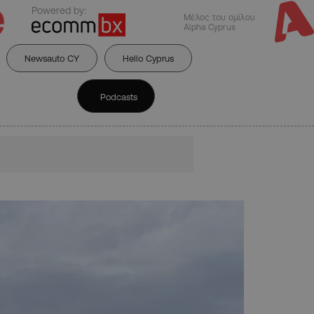
Powered by:
Μέλος του ομίλου
Alpha Cyprus
Newsauto CY
Hello Cyprus
Podcasts