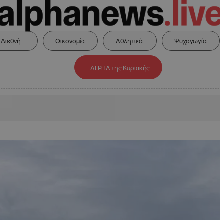
Διεθνή
Οικονομία
Αθλητικά
Ψυχαγωγία
ALPHA της Κυριακής