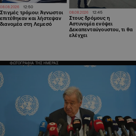
12:50
08.08.2026
Στιγμές τρόμου: Άγνωστοι
12:45
08.08.2026
Στους δρόμους η
επιτέθηκαν και λήστεψαν
Αστυνομία ενόψει
διανομέα στη Λεμεσό
Δεκαπενταύγουστου, τι θα
ελέγχει
ΦΩΤΟΓΡΑΦΙΑ ΤΗΣ ΗΜΕΡΑΣ