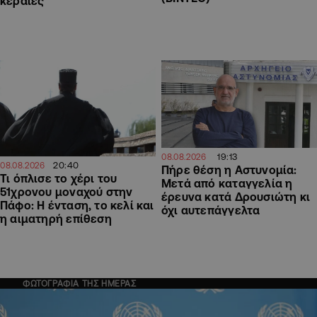
κεραίες
19:13
08.08.2026
20:40
08.08.2026
Πήρε θέση η Αστυνομία:
Τι όπλισε το χέρι του
Μετά από καταγγελία η
51χρονου μοναχού στην
έρευνα κατά Δρουσιώτη κι
Πάφο: Η ένταση, το κελί και
όχι αυτεπάγγελτα
η αιματηρή επίθεση
ΦΩΤΟΓΡΑΦΙΑ ΤΗΣ ΗΜΕΡΑΣ