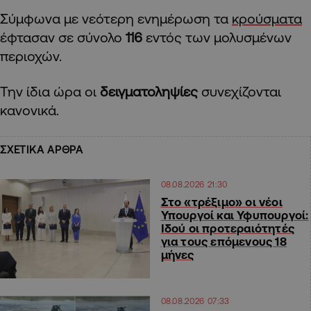
Σύμφωνα με νεότερη ενημέρωση τα
κρούσματα
έφτασαν σε σύνολο
116
εντός των μολυσμένων
περιοχών.
Την ίδια ώρα οι
δειγματοληψίες
συνεχίζονται
κανονικά.
ΣΧΕΤΙΚΑ ΑΡΘΡΑ
08.08.2026 21:30
Στο «τρέξιμο» οι νέοι
Υπουργοί και Υφυπουργοί:
Ιδού οι προτεραιότητές
για τους επόμενους 18
μήνες
08.08.2026 07:33