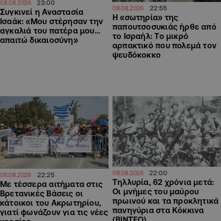
23:00
08.08.2026
22:55
08.08.2026
Συγκινεί η Αναστασία
Η «σωτηρία» της
Ισαάκ: «Μου στέρησαν την
παπουτσοσυκιάς ήρθε από
αγκαλιά του πατέρα μου…
το Ισραήλ: Το μικρό
απαιτώ δικαιοσύνη»
αρπακτικό που πολεμά τον
ψευδόκοκκο
22:00
08.08.2026
22:25
08.08.2026
Τηλλυρία, 62 χρόνια μετά:
Με τέσσερα αιτήματα στις
Οι μνήμες του μαύρου
Βρετανικές Βάσεις οι
πρωινού και τα προκλητικά
κάτοικοι του Ακρωτηρίου,
πανηγύρια στα Κόκκινα
γιατί φωνάζουν για τις νέες
(ΒΙΝΤΕΟ)