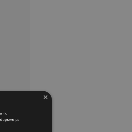
×
στών.
 σύμφωνα με