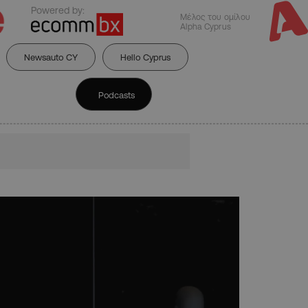
Powered by:
Μέλος του ομίλου
Alpha Cyprus
Newsauto CY
Hello Cyprus
Podcasts