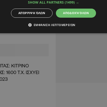
SHOW ALL PARTNERS
(1499) →
ΑΠΌΡΡΙΨΗ ΌΛΩΝ
ΑΠΟΔΟΧΉ ΌΛΩΝ
το Σαββατοκύριακο
, καθώς η θερμοκρασία
ΕΜΦΆΝΙΣΗ ΛΕΠΤΟΜΕΡΕΙΏΝ
ών Κελσίου, ωστόσο,
ΤΑΣ: ΚΙΤΡΙΝΟ
 1600 T.X. ΙΣΧΥΕΙ
2023