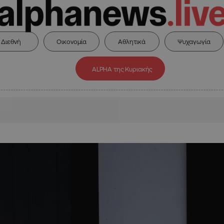
Διεθνή
Οικονομία
Αθλητικά
Ψυχαγωγία
ALPHA της Κυριακής