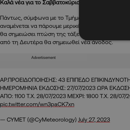
Καλά νέα για το Σαββατοκύριακο
Πάντως, σύμφωνα με το Τμήμα Μετεωρολογίας, 
αναμένεται να πάρουμε μερικές ανάσες δροσιάς
θα σημειώσει πτώση της τάξεως των τριών βαθμ
από τη Δευτέρα θα σημειωθεί νέα άνοδος.
Advertisement
ΑΡ.ΠΡΟΕΙΔΟΠΟΙΗΣΗΣ: 43 ΕΠΙΠΕΔΟ ΕΠΙΚΙΝΔΥΝΟΤΗ
ΗΜΕΡΟΜΗΝΙΑ ΕΚΔΟΣΗΣ: 27/07/2023 ΩΡΑ ΕΚΔΟΣΗΣ:
ΑΠΟ: 1100 T.X. 28/07/2023 ΜΕΧΡΙ: 1800 T.X. 28/07/
pic.twitter.com/wn3paCK7xn
— CYMET (@CyMeteorology)
July 27, 2023