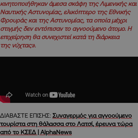
κινητοποιήθηκαν άμεσα σκάφη της Λιμενικής και
Ναυτικής Αστυνομίας, ελικόπτερο της Εθνικής
Φρουράς και της Αστυνομίας, τα οποία μέχρι
στιγμής δεν εντόπισαν το αγνοούμενο άτομο. Η
επιχείρηση θα συνεχιστεί κατά τη διάρκεια
της νύχτας».
ΔΙΑΒΑΣΤΕ ΕΠΙΣΗΣ:
Συναγερμός για αγνοούμενο
τουρίστα στη θάλασσα στο Λατσί, έρευνα τώρα
από το ΚΣΕΔ | AlphaNews