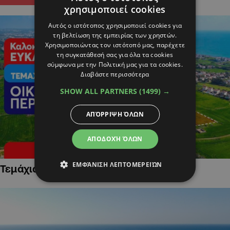
χρησιμοποιεί cookies
Αυτός ο ιστότοπος χρησιμοποιεί cookies για
τη βελτίωση της εμπειρίας των χρηστών.
Χρησιμοποιώντας τον ιστότοπό μας, παρέχετε
τη συγκατάθεσή σας για όλα τα cookies
σύμφωνα με την Πολιτική μας για τα cookies.
Διαβάστε περισσότερα
SHOW ALL PARTNERS
(1499) →
ΑΠΌΡΡΙΨΗ ΌΛΩΝ
ΑΠΟΔΟΧΉ ΌΛΩΝ
ΕΜΦΆΝΙΣΗ ΛΕΠΤΟΜΕΡΕΙΏΝ
Τεμάχια Γης σε Οικιστικές Περιοχές