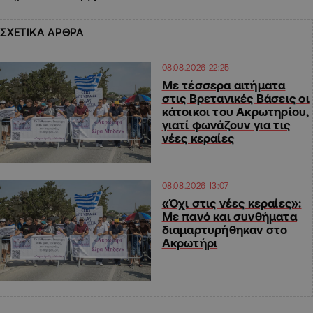
ΣΧΕΤΙΚΑ ΑΡΘΡΑ
08.08.2026 22:25
Με τέσσερα αιτήματα
στις Βρετανικές Βάσεις οι
κάτοικοι του Ακρωτηρίου,
γιατί φωνάζουν για τις
νέες κεραίες
08.08.2026 13:07
«Όχι στις νέες κεραίες»:
Με πανό και συνθήματα
διαμαρτυρήθηκαν στο
Ακρωτήρι