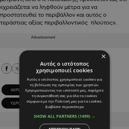
«χρειάζεται να ληφθούν μέτρα για να
προστατευθεί το περιβάλλον και αυτός ο
τεράστιας αξίας περιβαλλοντικός πλούτος».
Advertisement
×
Αυτός ο ιστότοπος
Alpha Podcasts
χρησιμοποιεί cookies
Αυτός ο ιστότοπος χρησιμοποιεί cookies για
τη βελτίωση της εμπειρίας των χρηστών.
ΑΚΡΩΤΗΡΙ
ΟΜΒΡΙΑ ΥΔΑΤΑ
Χρησιμοποιώντας τον ιστότοπό μας, παρέχετε
τη συγκατάθεσή σας για όλα τα cookies
σύμφωνα με την Πολιτική μας για τα cookies.
ΥΔΡΟΒΙΟΤΟΠΟΣ
Διαβάστε περισσότερα
SHOW ALL PARTNERS
(1499) →
Advertisement