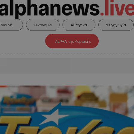
Διεθνή
Οικονομία
Αθλητικά
Ψυχαγωγία
ALPHA της Κυριακής