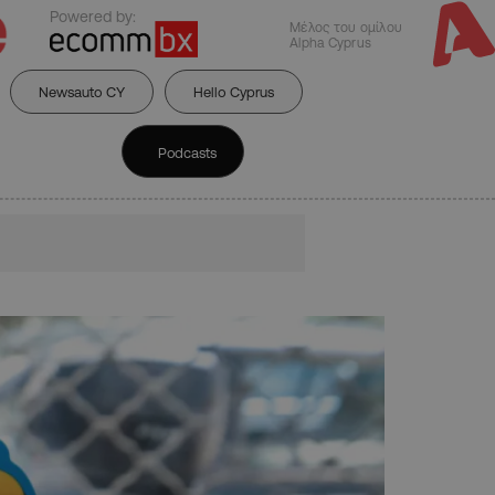
Powered by:
Μέλος του ομίλου
Alpha Cyprus
Newsauto CY
Hello Cyprus
Podcasts