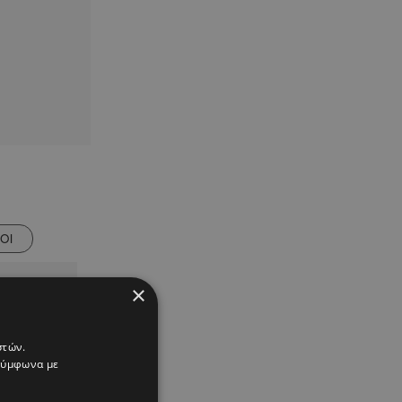
ΟΙ
×
στών.
 σύμφωνα με