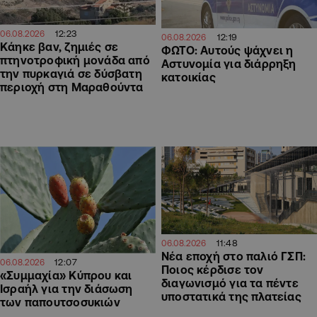
12:23
06.08.2026
12:19
06.08.2026
Κάηκε βαν, ζημιές σε
ΦΩΤΟ: Αυτούς ψάχνει η
πτηνοτροφική μονάδα από
Αστυνομία για διάρρηξη
την πυρκαγιά σε δύσβατη
κατοικίας
περιοχή στη Μαραθούντα
11:48
06.08.2026
Νέα εποχή στο παλιό ΓΣΠ:
12:07
06.08.2026
Ποιος κέρδισε τον
«Συμμαχία» Κύπρου και
διαγωνισμό για τα πέντε
Ισραήλ για την διάσωση
υποστατικά της πλατείας
των παπουτσοσυκιών