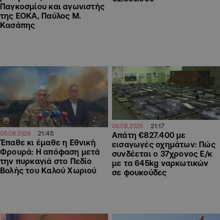
Παγκοσμίου και αγωνιστής
της ΕΟΚΑ, Παύλος Μ.
Κασάπης
21:17
06.08.2026
21:45
06.08.2026
Απάτη €827.400 με
Έπαθε κι έμαθε η Εθνική
εισαγωγές οχημάτων: Πώς
Φρουρά: Η απόφαση μετά
συνδέεται ο 37χρονος Ε/κ
την πυρκαγιά στο Πεδίο
με τα 645kg ναρκωτικών
Βολής του Καλού Χωριού
σε φουκούδες