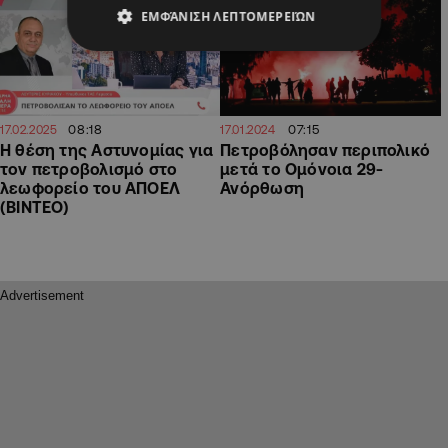
ΕΜΦΆΝΙΣΗ ΛΕΠΤΟΜΕΡΕΙΏΝ
08:18
07:15
17.02.2025
17.01.2024
Η θέση της Αστυνομίας για
Πετροβόλησαν περιπολικό
τον πετροβολισμό στο
μετά το Ομόνοια 29-
λεωφορείο του ΑΠΟΕΛ
Ανόρθωση
(ΒΙΝΤΕΟ)