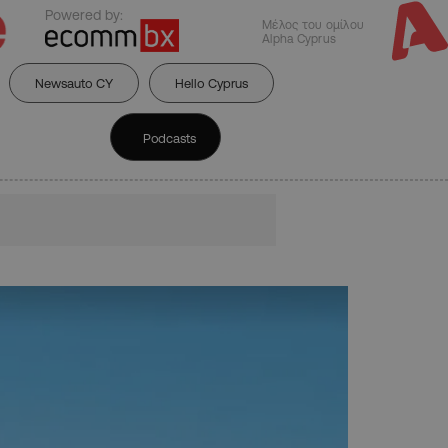
Powered by:
Μέλος του ομίλου
Alpha Cyprus
Newsauto CY
Hello Cyprus
Podcasts