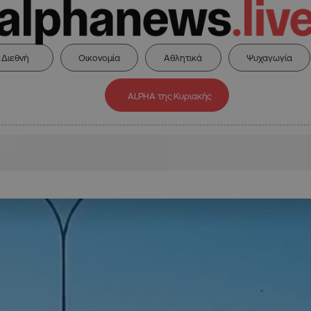
Διεθνή
Οικονομία
Αθλητικά
Ψυχαγωγία
ALPHA της Κυριακής