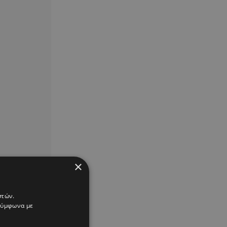
×
στών.
 σύμφωνα με