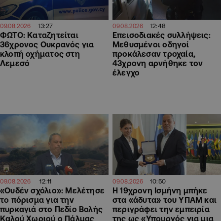
13:27
12:48
09.08.2026
09.08.2026
ΦΩΤΟ: Καταζητείται
Επεισοδιακές συλλήψεις:
36χρονος Ουκρανός για
Μεθυσμένοι οδηγοί
κλοπή οχήματος στη
προκάλεσαν τροχαία,
Λεμεσό
43χρονη αρνήθηκε τον
έλεγχο
12:11
10:50
09.08.2026
09.08.2026
«Ουδέν σχόλιο»: Μελέτησε
Η 19χρονη Ισμήνη μπήκε
το πόρισμα για την
στα «άδυτα» του ΥΠΑΜ και
πυρκαγιά στο Πεδίο Βολής
περιγράφει την εμπειρία
Καλού Χωριού ο Πάλμας
της ως «Υπουργός για μια