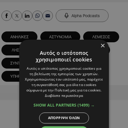
Alpha Podcasts
ΑΝΗΛΙΚΕΣ
ΑΣΤΥΝΟΜΙΑ
ΛΕΜΕΣΟΣ
×
ΛΗΣΤΕΙΑ
ΣΕΞΟΥΑΛΙΚΗ ΠΑΡΕΝΟΧΛΗΣΗ
Αυτός ο ιστότοπος
χρησιμοποιεί cookies
ΣΥΝΤΑΞΙΟΥΧΟΣ
Αυτός ο ιστότοπος χρησιμοποιεί cookies για
τη βελτίωση της εμπειρίας των χρηστών.
ΥΠΗΡΕΣΙΕΣ ΚΟΙΝΩΝΙΚΗΣ ΕΥΗΜΕΡΙΑΣ
Χρησιμοποιώντας τον ιστότοπό μας, παρέχετε
τη συγκατάθεσή σας για όλα τα cookies
Advertisement
σύμφωνα με την Πολιτική μας για τα cookies.
Διαβάστε περισσότερα
SHOW ALL PARTNERS
(1499) →
ΑΠΌΡΡΙΨΗ ΌΛΩΝ