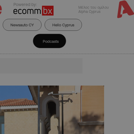
Powered by:
Μέλος του ομίλου
Alpha Cyprus
Newsauto CY
Hello Cyprus
Podcasts