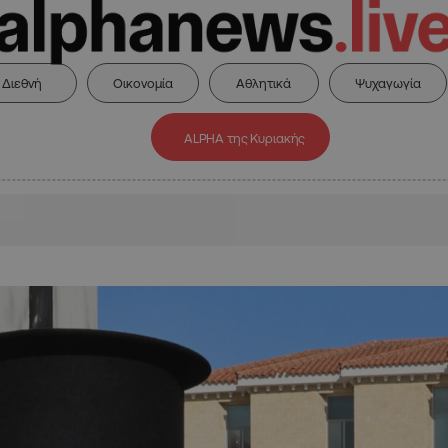
Διεθνή
Οικονομία
Αθλητικά
Ψυχαγωγία
ALPHA της Κυριακής