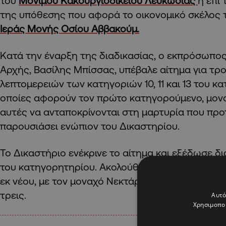
του
Μόνιμου Κακουργιοδικείου Λευκωσίας
η επί
της υπόθεσης που αφορά το οικονομικό σκέλος 
Ιεράς Μονής Οσίου Αββακούμ.
Κατά την έναρξη της διαδικασίας, ο εκπρόσωπ
Αρχής, Βασίλης Μπίσσας, υπέβαλε αίτημα για τ
λεπτομερειών των κατηγοριών 10, 11 και 13 του κ
οποίες αφορούν τον πρώτο κατηγορούμενο, μονα
αυτές να ανταποκρίνονται στη μαρτυρία που προτ
παρουσιάσει ενώπιον του Δικαστηρίου.
Το Δικαστήριο ενέκρινε το αίτημα και εξέδωσε 
του κατηγορητηρίου. Ακολούθως, οι τρεις κατη
εκ νέου, με τον μοναχό Νεκτάριο να απαντά «μη 
τρεις.
Αυτό
Χρησιμοποι