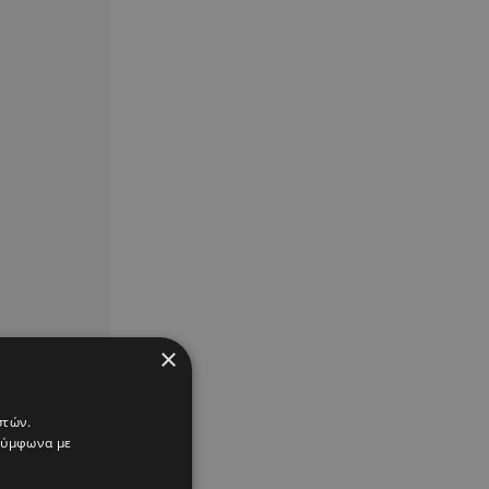
×
στών.
 σύμφωνα με