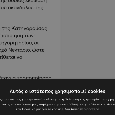
 της ουσίας εκδίκαση
του σκανδάλου της
ος της Κατηγορούσας
ροποποίηση των
ατηγορητηρίου, οι
χό Νεκτάριο, ώστε
ίθεται να
διάταγμα τροποποίησης
γορίες αναγνώστηκαν
Αυτός ο ιστότοπος χρησιμοποιεί cookies
παραδοχή» και στις
ς ο ιστότοπος χρησιμοποιεί cookies για τη βελτίωση της εμπειρίας των χρη
ώντας τον ιστότοπό μας, παρέχετε τη συγκατάθεσή σας για όλα τα cookies
την Πολιτική μας για τα cookies.
Διαβάστε περισσότερα