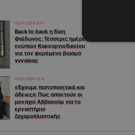
16.07.2026 11:17
Back to back η δίκη
Φαίδωνος: Τέσσερις ημέρες
ενώπιον Κακουργιοδικείου
για τον φερόμενο βιασμό
γυναίκας
10.07.2026 12:14
«Έχουμε πιστοποιητικά και
άδειες»: Πως απαντούν οι
μοναχοί Αββακούμ για το
εργαστήριο
ζαχαροπλαστικής