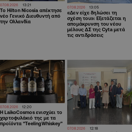
13:21
07.08.2026
13:05
07.08.2026
Το Hilton Nicosia απέκτησε
«Δεν είχε δηλώσει τη
νέο Γενικό Διευθυντή από
σχέση του»: Εξετάζεται η
την Ολλανδία
απομάκρυνση του νέου
μέλους ΔΣ της Cyta μετά
τις αντιδράσεις
12:20
07.08.2026
Η LaikoCosmos ενισχύει το
χαρτοφυλάκιό της με τα
προϊόντα “TeelingWhiskey”
12:18
07.08.2026