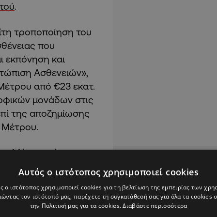
τού
.
ρίτη τροποποίηση του
θένειας που
ι εκπόνηση και
τώπιση Ασθενειών»,
Μέτρου από €23 εκατ.
ροφικών μονάδων στις
επί της αποζημίωσης
υ Μέτρου.
υ Μέτρου είναι οι
ς, Φυσικών Πόρων και
Αυτός ο ιστότοπος χρησιμοποιεί cookies
μογή προγράμματος
ς ο ιστότοπος χρησιμοποιεί cookies για τη βελτίωση της εμπειρίας των χρη
 εμφάνισης ασθένειας
ώντας τον ιστότοπό μας, παρέχετε τη συγκατάθεσή σας για όλα τα cookies
ς και εκπόνηση και
την Πολιτική μας για τα cookies.
Διαβάστε περισσότερα