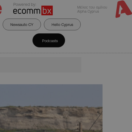
Powered by:
Μέλος του ομίλου
Alpha Cyprus
Newsauto CY
Hello Cyprus
Podcasts