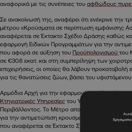
αναφορικά με τις συνέπειες του
αφθώδους πυρε
Σε ανακοίνωσή της, αναφέρει ότι ενέκρινε την τ
μέτρου «Κρούσματα σε περίπτωση εμφάνισης Ασ
αναφέρεται σε Έκτακτο Σχέδιο Δράσης καθώς κα
εφαρμογή Ειδικών Προγραμμάτων για την αντιμε
που αφορά σε αύξηση του
Προϋπολογισμού
του 
σε €30.6 εκατ. και στη συμπερίληψη των χοιροτ
επιχειρήσεις, οι οποίες θα λάβουν προκαταβολή 
για τις θανατώσεις ζώων, βάσει του υφιστάμενο
Αρμόδια Αρχή για την εφαρμογή και υλοποίηση το
Κτηνιατρικές Υπηρεσίες
του Υπουργείου Γεωργία
Περιβάλλοντος. Το Μέτρο αποσκοπεί στην εφαρ
Αυτό
για την αντιμετώπιση κρουσμάτων σε περίπτωση
Χρησιμοποι
που αναφέρεται σε Έκτακτο Σχέδιο Δράσης, καθώ