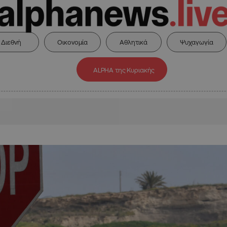
Διεθνή
Οικονομία
Αθλητικά
Ψυχαγωγία
ALPHA της Κυριακής