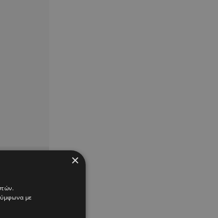
×
στών.
 σύμφωνα με