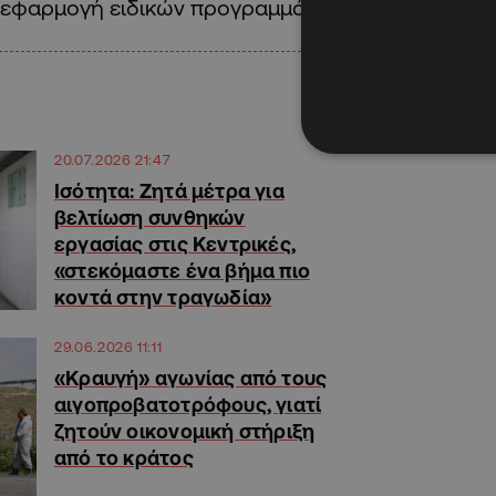
εφαρμογή ειδικών προγραμμάτων για την αντιμε
20.07.2026 21:47
Ισότητα: Ζητά μέτρα για
βελτίωση συνθηκών
εργασίας στις Κεντρικές,
«στεκόμαστε ένα βήμα πιο
κοντά στην τραγωδία»
29.06.2026 11:11
«Κραυγή» αγωνίας από τους
αιγοπροβατοτρόφους, γιατί
ζητούν οικονομική στήριξη
από το κράτος