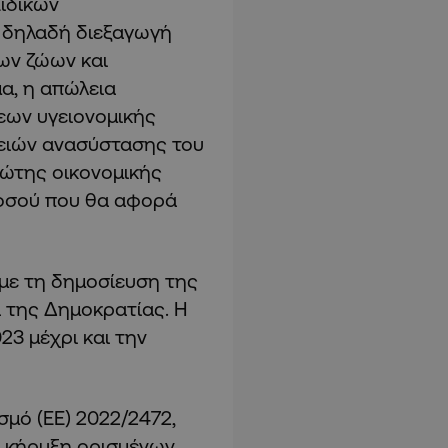
Ειδικών
 δηλαδή διεξαγωγή
ων ζώων και
α, η απώλεια
ων υγειονομικής
ρειών ανασύστασης του
ρώτης οικονομικής
ποσού που θα αφορά
 με τη δημοσίευση της
της Δημοκρατίας. Η
23 μέχρι και την
μό (ΕΕ) 2022/2472,
ν κήρυξη ορισμένων