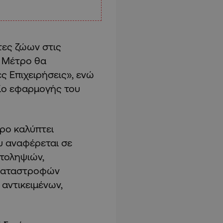
ήτες ζώων στις
ο Μέτρο θα
ς Επιχειρήσεις», ενώ
δίο εφαρμογής του
ρο καλύπτει
υ αναφέρεται σε
ατοληψιών,
 καταστροφών
αντικειμένων,