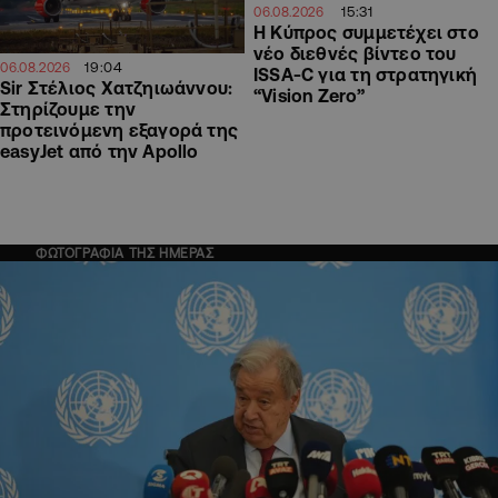
15:31
06.08.2026
Η Κύπρος συμμετέχει στο
νέο διεθνές βίντεο του
19:04
06.08.2026
ISSA-C για τη στρατηγική
Sir Στέλιος Χατζηιωάννου:
“Vision Zero”
Στηρίζουμε την
προτεινόμενη εξαγορά της
easyJet από την Apollo
ΦΩΤΟΓΡΑΦΙΑ ΤΗΣ ΗΜΕΡΑΣ