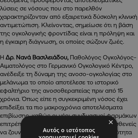
λύσεις σε νόσους που στο παρελθόν
χαρακτηρίζονταν από εξαιρετικά δύσκολη κλινική
αντιμετώπιση. Κλείνοντας, σημείωσε ότι η βάση
της ογκολογικής φροντίδας είναι η πρόληψη και
η έγκαιρη διάγνωση, οι οποίες σώζουν ζωές.
Η
Δρ. Νανά Βασιλειάδου,
Παθολόγος Ογκολόγος-
Αιματολόγος στο Γερμανικό Ογκολογικό Κέντρο,
ανέδειξε τη δύναμη της ανοσο-ογκολογίας στο
μελάνωμα το οποίο αποτέλεσε το ιστορικό
εφαλτήριο της ανοσοθεραπείας πριν από 15
χρόνια. Όπως είπε η συγκεκριμένη νόσος έχει
επιδείξει τα πιο μακροχρόνια αποτελέσματα
επιβίωσης, καθώς οι νέοι συνδυασμοί φαρμάκων
×
επιτρέπουν, σήμερα, σε περισσότερους ασθενείς
Αυτός ο ιστότοπος
να ζουν περισσότερο και με καλύτερη ποιότητα
χρησιμοποιεί cookies