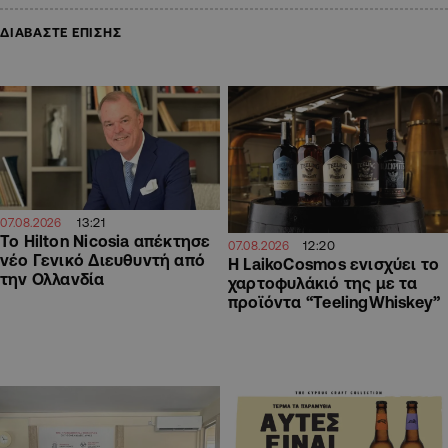
ΔΙΑΒΑΣΤΕ ΕΠΙΣΗΣ
13:21
07.08.2026
Το Hilton Nicosia απέκτησε
12:20
07.08.2026
νέο Γενικό Διευθυντή από
Η LaikoCosmos ενισχύει το
την Ολλανδία
χαρτοφυλάκιό της με τα
προϊόντα “TeelingWhiskey”