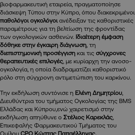
βιοφαρμακευτική εταιρεία, πραγματοποίησε
διάσκεψη Τύπου στην Κύπρο, όπου διακεκριμένοι
παθολόγοι ογκολόγοι
ανέδειξαν τις καθοριστικές
παραμέτρους για τη βελτίωση της φροντίδας
των ογκολογικών ασθενών.
Ιδιαίτερη έμφαση
δόθηκε στην έγκαιρη διάγνωση
, τη
διεπιστημονική προσέγγιση
και τις
σύγχρονες
θεραπευτικές επιλογές
, με κυρίαρχη την ανοσο-
ογκολογία, η οποία διαδραματίζει καθοριστικό
ρόλο στη σύγχρονη αντιμετώπιση του καρκίνου.
Την εκδήλωση συντόνισε η
Ελένη Δημητρίου
,
Διευθύντρια του τμήματος Ογκολογίας της BMS
Ελλάδας και Κύπρου,ενώ χαιρετισμό στην
εκδήλωση απηύθυνε ο
Στέλιος Καρεκλάς
,
Επικεφαλής Φαρμακευτικού Τμήματος του
Ομίλου
CPO
Κώστας Παπαέλληνας.