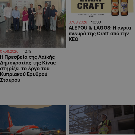
10:30
07.08.2026
ALEPOU & LAGOS: Η άγρια
πλευρά της Craft από την
ΚΕΟ
12:18
07.08.2026
Η Πρεσβεία της Λαϊκής
Δημοκρατίας της Κίνας
στηρίζει το έργο του
Κυπριακού Ερυθρού
Σταυρού