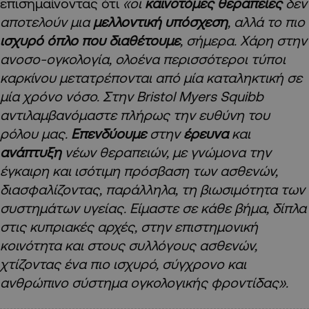
επισημαίνοντας ότι
«οι
καινοτόμες θεραπείες
δεν
αποτελούν μια
μελλοντική υπόσχεση
, αλλά το πιο
ισχυρό όπλο που διαθέτουμε
, σήμερα. Χάρη στην
ανοσο-ογκολογία, ολοένα περισσότεροι τύποι
καρκίνου μετατρέπονται από μία καταληκτική σε
μία χρόνο νόσο. Στην Bristol Myers Squibb
αντιλαμβανόμαστε πλήρως την ευθύνη του
ρόλου μας.
Επενδύουμε
στην
έρευνα
και
ανάπτυξη
νέων θεραπειών, με γνώμονα την
έγκαιρη και ισότιμη πρόσβαση των ασθενών,
διασφαλίζοντας, παράλληλα, τη βιωσιμότητα των
συστημάτων υγείας. Είμαστε σε κάθε βήμα, δίπλα
στις κυπριακές αρχές, στην επιστημονική
κοινότητα και στους συλλόγους ασθενών,
χτίζοντας ένα πιο ισχυρό, σύγχρονο και
ανθρώπινο σύστημα ογκολογικής φροντίδας».