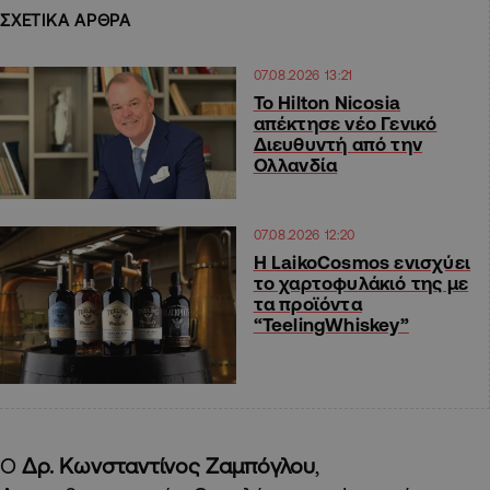
ΣΧΕΤΙΚΑ ΑΡΘΡΑ
07.08.2026 13:21
Το Hilton Nicosia
απέκτησε νέο Γενικό
Διευθυντή από την
Ολλανδία
07.08.2026 12:20
Η LaikoCosmos ενισχύει
το χαρτοφυλάκιό της με
τα προϊόντα
“TeelingWhiskey”
Ο
Δρ. Κωνσταντίνος Ζαμπόγλου
,