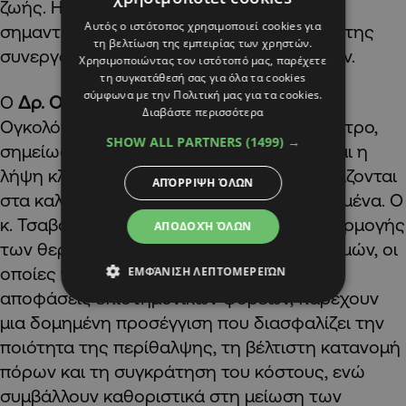
ζωής. Η κα Βασιλειάδου κατέληξε ότι είναι
Αυτός ο ιστότοπος χρησιμοποιεί cookies για
σημαντική η υποστήριξη της έρευνας και της
τη βελτίωση της εμπειρίας των χρηστών.
συνεργασίας ιατρών, ασθενών και φορέων.
Χρησιμοποιώντας τον ιστότοπό μας, παρέχετε
τη συγκατάθεσή σας για όλα τα cookies
σύμφωνα με την Πολιτική μας για τα cookies.
Ο
Δρ. Ονούφριος Τσαβαρής
, Παθολόγος
Διαβάστε περισσότερα
Ογκολόγος στο Γερμανικό Ογκολογικό Κέντρο,
SHOW ALL PARTNERS
(1499) →
σημείωσε ότι η φροντίδα των ασθενών και η
λήψη κλινικών αποφάσεων πρέπει να βασίζονται
ΑΠΌΡΡΙΨΗ ΌΛΩΝ
στα καλύτερα διαθέσιμα ερευνητικά δεδομένα. Ο
κ. Τσαβαρής ανέλυσε τη σημασία της εφαρμογής
ΑΠΟΔΟΧΉ ΌΛΩΝ
των θεραπευτικών κατευθυντήριων γραμμών, οι
οποίες προκύπτουν μέσα από συλλογικές
ΕΜΦΆΝΙΣΗ ΛΕΠΤΟΜΕΡΕΙΏΝ
αποφάσεις επιστημονικών φορέων, παρέχουν
μια δομημένη προσέγγιση που διασφαλίζει την
ποιότητα της περίθαλψης, τη βέλτιστη κατανομή
πόρων και τη συγκράτηση του κόστους, ενώ
συμβάλλουν καθοριστικά στη μείωση των