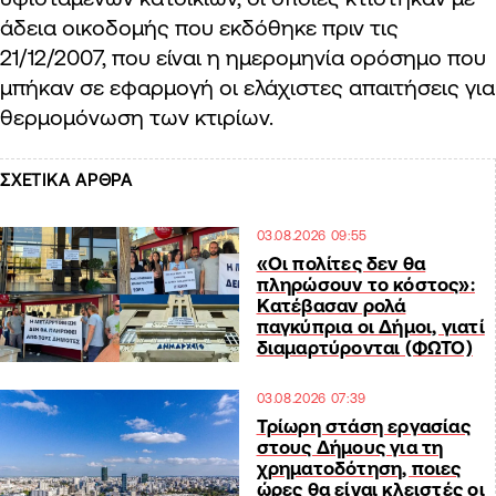
άδεια οικοδομής που εκδόθηκε πριν τις
21/12/2007, που είναι η ημερομηνία ορόσημο που
μπήκαν σε εφαρμογή οι ελάχιστες απαιτήσεις για
θερμομόνωση των κτιρίων.
ΣΧΕΤΙΚΑ ΑΡΘΡΑ
03.08.2026 09:55
«Οι πολίτες δεν θα
πληρώσουν το κόστος»:
Κατέβασαν ρολά
παγκύπρια οι Δήμοι, γιατί
διαμαρτύρονται (ΦΩΤΟ)
03.08.2026 07:39
Τρίωρη στάση εργασίας
στους Δήμους για τη
χρηματοδότηση, ποιες
ώρες θα είναι κλειστές οι