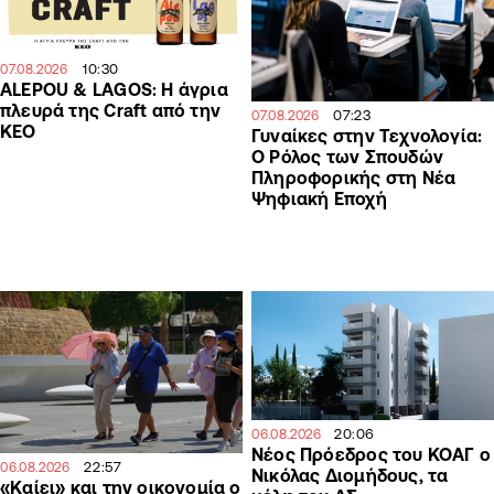
10:30
07.08.2026
ALEPOU & LAGOS: Η άγρια
πλευρά της Craft από την
07:23
07.08.2026
ΚΕΟ
Γυναίκες στην Τεχνολογία:
Ο Ρόλος των Σπουδών
Πληροφορικής στη Νέα
Ψηφιακή Εποχή
20:06
06.08.2026
Νέος Πρόεδρος του ΚΟΑΓ ο
22:57
06.08.2026
Νικόλας Διομήδους, τα
«Καίει» και την οικονομία ο