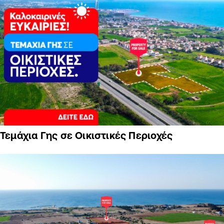
Τεμάχια Γης σε Οικιστικές Περιοχές