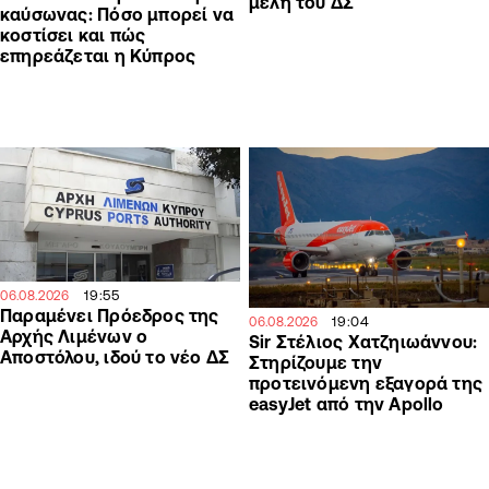
μέλη του ΔΣ
καύσωνας: Πόσο μπορεί να
κοστίσει και πώς
επηρεάζεται η Κύπρος
19:55
06.08.2026
Παραμένει Πρόεδρος της
19:04
06.08.2026
Αρχής Λιμένων ο
Sir Στέλιος Χατζηιωάννου:
Αποστόλου, ιδού το νέο ΔΣ
Στηρίζουμε την
προτεινόμενη εξαγορά της
easyJet από την Apollo