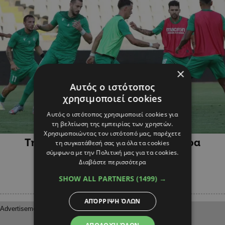
×
Αυτός ο ιστότοπος
χρησιμοποιεί cookies
Αυτός ο ιστότοπος χρησιμοποιεί cookies για
ΑΘΛΗΤΙΚΑ
τη βελτίωση της εμπειρίας των χρηστών.
Χρησιμοποιώντας τον ιστότοπό μας, παρέχετε
Τηλεοπτική η «πράσινη» πρεμιέρα
τη συγκατάθεσή σας για όλα τα cookies
σύμφωνα με την Πολιτική μας για τα cookies.
Διαβάστε περισσότερα
SHOW ALL PARTNERS
(1499) →
ΑΠΌΡΡΙΨΗ ΌΛΩΝ