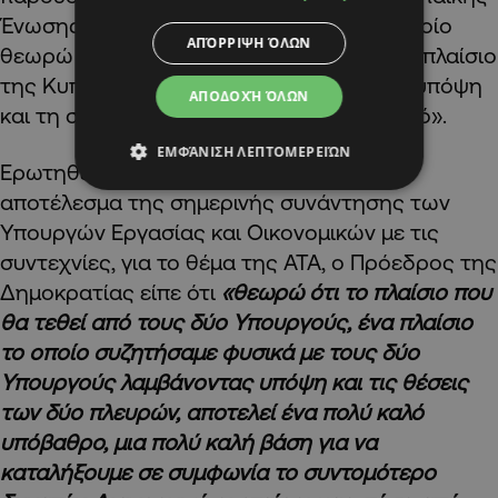
Ένωσης για τον Τουρισμό. Είναι κάτι το οποίο
ΑΠΌΡΡΙΨΗ ΌΛΩΝ
θεωρώ ευτυχή συγκυρία που θα γίνει στο πλαίσιο
της Κυπριακής Προεδρίας, λαμβάνοντας υπόψη
ΑΠΟΔΟΧΉ ΌΛΩΝ
και τη σημασία που δίνουμε στον Τουρισμό».
ΕΜΦΆΝΙΣΗ ΛΕΠΤΟΜΕΡΕΙΏΝ
Ερωτηθείς πόσο αισιόδοξος είναι για το
αποτέλεσμα της σημερινής συνάντησης των
Υπουργών Εργασίας και Οικονομικών με τις
συντεχνίες, για το θέμα της ΑΤΑ, ο Πρόεδρος της
Δημοκρατίας είπε ότι
«θεωρώ ότι το πλαίσιο που
θα τεθεί από τους δύο Υπουργούς, ένα πλαίσιο
το οποίο συζητήσαμε φυσικά με τους δύο
Υπουργούς λαμβάνοντας υπόψη και τις θέσεις
των δύο πλευρών, αποτελεί ένα πολύ καλό
υπόβαθρο, μια πολύ καλή βάση για να
καταλήξουμε σε συμφωνία το συντομότερο