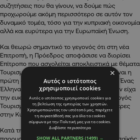
συζητήσεις που θα γίνουν, να δούμε πώς
προχωρούμε ακόμη περισσότερο σε αυτόν τον
δυναμικό τομέα, τόσο για την κυπριακή οικονομία
αλλά και ευρύτερα για την Ευρωπαϊκή Ένωση.
Και θεωρώ σημαντικό το γεγονός ότι στη νέα
Επιτροπή, η Πρόεδρος αποφάσισε να διορίσει
Επίτροπο που ασχολείται αποκλειστικά με θέματα
×
Τουρισμού. Δεν υπήρχε προηγουμένως, είναι η
πρώτη φορά στην Ιστορία της Επιτροπής. Ένας
Αυτός ο ιστότοπος
χρησιμοποιεί cookies
Έλληνας επίτροπος, μάλιστα, με τον οποίον είχα
την ευκαιρία, τόσο εγώ όσο και ο Υφυπουργός
Αυτός ο ιστότοπος χρησιμοποιεί cookies για
τη βελτίωση της εμπειρίας των χρηστών.
Τουρισμού, να συναντηθούμε πριν λίγες μέρες
Χρησιμοποιώντας τον ιστότοπό μας, παρέχετε
στην Κύπρο.
τη συγκατάθεσή σας για όλα τα cookies
σύμφωνα με την Πολιτική μας για τα cookies.
Διαβάστε περισσότερα
Κατά τη διάρκεια της Προεδρίας μας θα
SHOW ALL PARTNERS
(1499) →
παρουσιαστεί και η στρατηγική της Ευρωπαϊκής