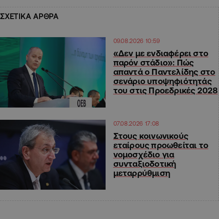
ΣΧΕΤΙΚΑ ΑΡΘΡΑ
09.08.2026 10:59
«Δεν με ενδιαφέρει στο
παρόν στάδιο»: Πώς
απαντά ο Παντελίδης στο
σενάριο υποψηφιότητάς
του στις Προεδρικές 2028
07.08.2026 17:08
Στους κοινωνικούς
εταίρους προωθείται το
νομοσχέδιο για
συνταξιοδοτική
μεταρρύθμιση