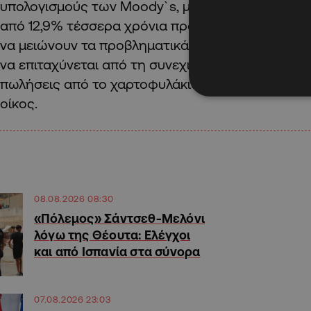
υπολογισμούς των Moody`s, μειώθηκε στο 7,38% σ
από 12,9% τέσσερα χρόνια προηγουμένως.Οι τρά
να μειώνουν τα προβληματικά περιουσιακά στοιχε
να επιταχύνεται από τη συνεχιζόμενη κυκλική αν
πωλήσεις από το χαρτοφυλάκιο ακινήτων, υπογρα
οίκος.
08.08.2026 08:30
«Πόλεμος» Σάντσεθ-Μελόνι
λόγω της Θέουτα: Ελέγχοι
και από Ισπανία στα σύνορα
07.08.2026 23:03