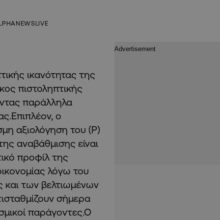
LPHANEWSLIVE
τικής ικανότητας της
ίκος πιστοληπτικής
ώντας παράλληλα
ας.Επιπλέον, ο
μη αξιολόγηση του (Ρ)
της αναβάθμισης είναι
ικό προφίλ της
οικονομίας λόγω του
ς και των βελτιωμένων
τισταθμίζουν σήμερα
εσμικοί παράγοντες.Ο