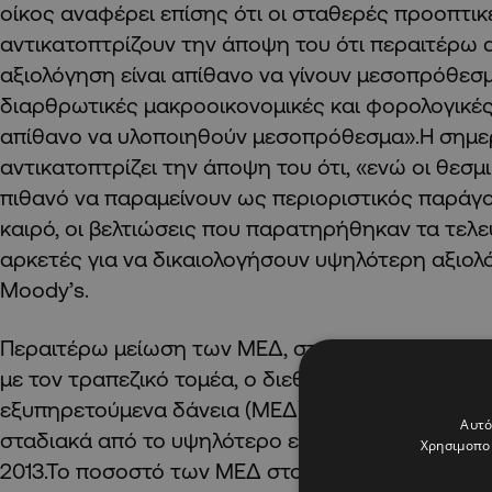
οίκος αναφέρει επίσης ότι οι σταθερές προοπτικ
αντικατοπτρίζουν την άποψη του ότι περαιτέρω 
αξιολόγηση είναι απίθανο να γίνουν μεσοπρόθεσμ
διαρθρωτικές μακροοικονομικές και φορολογικές
απίθανο να υλοποιηθούν μεσοπρόθεσμα».Η σημε
αντικατοπτρίζει την άποψη του ότι, «ενώ οι θεσμι
πιθανό να παραμείνουν ως περιοριστικός παράγο
καιρό, οι βελτιώσεις που παρατηρήθηκαν τα τελευ
αρκετές για να δικαιολογήσουν υψηλότερη αξιολ
Moody’s.
Περαιτέρω μείωση των ΜΕΔ, στο 7,38%———
με τον τραπεζικό τομέα, ο διεθνής οίκος τονίζει ό
εξυπηρετούμενα δάνεια (ΜΕΔ) των ισπανικών τρ
Αυτό
σταδιακά από το υψηλότερο επίπεδο στο οποίο α
Χρησιμοποι
2013.Το ποσοστό των ΜΕΔ στο σύνολο των δανεί