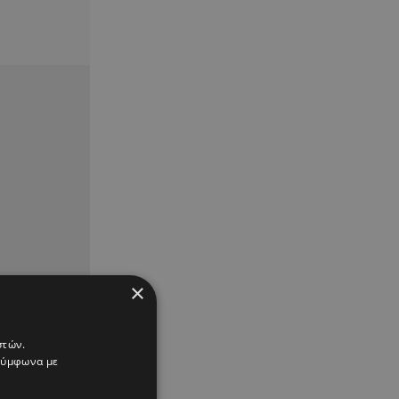
×
στών.
 σύμφωνα με