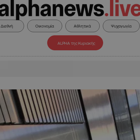
Διεθνή
Οικονομία
Αθλητικά
Ψυχαγωγία
ALPHA της Κυριακής