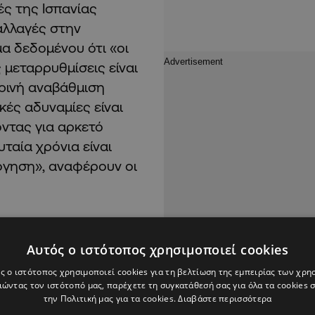
ές της Ισπανίας
αλλαγές στην
α δεδομένου ότι «οι
 μεταρρυθμίσεις είναι
ρινή αναβάθμιση
κές αδυναμίες είναι
ντας για αρκετό
ταία χρόνια είναι
όγηση», αναφέρουν οι
———————–Αναφορικά
τι τα μη
Αυτός ο ιστότοπος χρησιμοποιεί cookies
απεζών μειώνονται
ς ο ιστότοπος χρησιμοποιεί cookies για τη βελτίωση της εμπειρίας των χρη
νήλθαν στο τέλος του
ώντας τον ιστότοπό μας, παρέχετε τη συγκατάθεσή σας για όλα τα cookies
την Πολιτική μας για τα cookies.
Διαβάστε περισσότερα
ων, σύμφωνα με τους