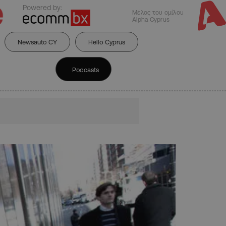
Powered by:
Μέλος του ομίλου
Alpha Cyprus
Newsauto CY
Hello Cyprus
Podcasts