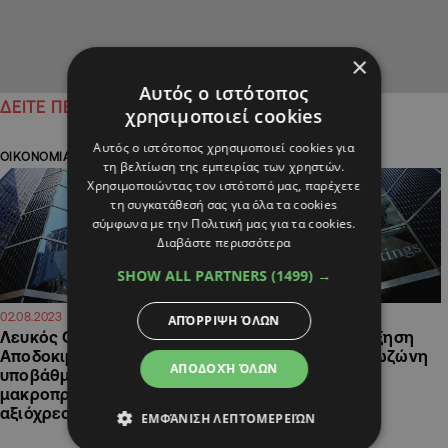
×
Αυτός ο ιστότοπος
ΔΕΙΤΕ ΠΕΡΙΣΣΟΤΕΡΑ
χρησιμοποιεί cookies
Αυτός ο ιστότοπος χρησιμοποιεί cookies για
ΟΙΚΟΝΟΜΙΑ
ΟΙΚΟΝΟΜΙΑ
τη βελτίωση της εμπειρίας των χρηστών.
Χρησιμοποιώντας τον ιστότοπό μας, παρέχετε
τη συγκατάθεσή σας για όλα τα cookies
σύμφωνα με την Πολιτική μας για τα cookies.
Διαβάστε περισσότερα
SHOW ALL PARTNERS
(1499) →
07:21
08:28
02.08.2023
13.12.2018
ΑΠΌΡΡΙΨΗ ΌΛΩΝ
Λευκός Οίκος:
Fitch: Προβλέπει αύξηση
Αποδοκιμάζει την
επιτοκίων στην ευρωζώνη
ΑΠΟΔΟΧΉ ΌΛΩΝ
υποβάθμιση
εντός του 2020
μακροπρόθεσμου
αξιόχρεου ΗΠΑ από Fitch
ΕΜΦΆΝΙΣΗ ΛΕΠΤΟΜΕΡΕΙΏΝ