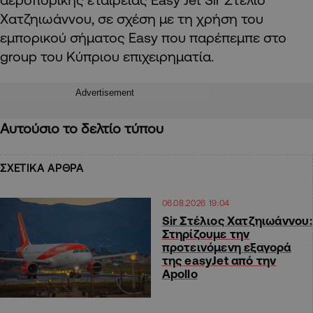
Χατζηιωάννου, σε σχέση με τη χρήση του
εμπορικού σήματος Easy που παρέπεμπε στο
group του Κύπριου επιχειρηματία.
Advertisement
Αυτούσιo το δελτίο τύπου
ΣΧΕΤΙΚΑ ΑΡΘΡΑ
06.08.2026 19:04
Sir Στέλιος Χατζηιωάννου:
Στηρίζουμε την
προτεινόμενη εξαγορά
της easyJet από την
Apollo