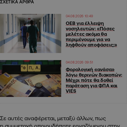
ΣΧΕΤΙΚΑ ΑΡΘΡΑ
04.08.2026 10:49
ΟΕΒ για έλλειψη
νοσηλευτών: «Πόσες
μελέτες ακόμα θα
περιμένουμε για να
ληφθούν αποφάσεις;»
04.08.2026 09:51
Φορολογική «ανάσα»
λόγω θερινών διακοπών:
Μέχρι πότε θα δοθεί
παράταση για ΦΠΑ και
VIES
Σε αυτές αναφέρεται, μεταξύ άλλων, πως
η συμμετοχή οποιουδήποτε εργαζόμενου στην