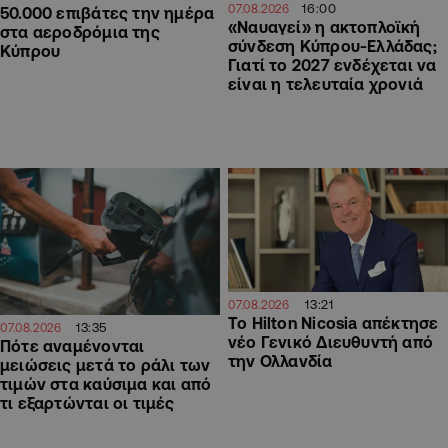
16:00
07.08.2026
50.000 επιβάτες την ημέρα
«Ναυαγεί» η ακτοπλοϊκή
στα αεροδρόμια της
σύνδεση Κύπρου-Ελλάδας;
Κύπρου
Γιατί το 2027 ενδέχεται να
είναι η τελευταία χρονιά
13:21
07.08.2026
Το Hilton Nicosia απέκτησε
13:35
07.08.2026
νέο Γενικό Διευθυντή από
Πότε αναμένονται
την Ολλανδία
μειώσεις μετά το ράλι των
τιμών στα καύσιμα και από
τι εξαρτώνται οι τιμές