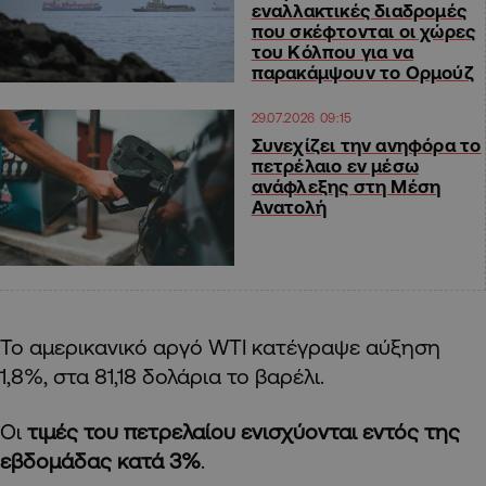
εναλλακτικές διαδρομές
που σκέφτονται οι χώρες
του Κόλπου για να
παρακάμψουν το Ορμούζ
29.07.2026 09:15
Συνεχίζει την ανηφόρα το
πετρέλαιο εν μέσω
ανάφλεξης στη Μέση
Ανατολή
Το αμερικανικό αργό WTI κατέγραψε αύξηση
1,8%, στα 81,18 δολάρια το βαρέλι.
Οι
τιμές του πετρελαίου ενισχύονται εντός της
εβδομάδας κατά 3%
.