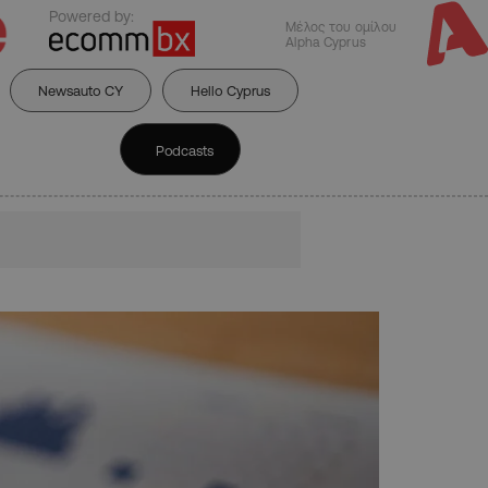
Powered by:
Μέλος του ομίλου
Alpha Cyprus
Newsauto CY
Hello Cyprus
Podcasts