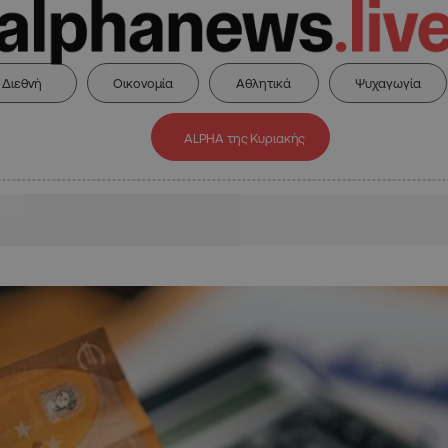
Διεθνή
Οικονομία
Αθλητικά
Ψυχαγωγία
ALPHA της Κυριακής