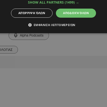
 δύναται να
SHOW ALL PARTNERS
(1499) →
οιοδήποτε άλλο τρόπο,
ΑΠΌΡΡΙΨΗ ΌΛΩΝ
ΑΠΟΔΟΧΉ ΌΛΩΝ
ΕΜΦΆΝΙΣΗ ΛΕΠΤΟΜΕΡΕΙΏΝ
Alpha Podcasts
ΛΟΓΙΑΣ