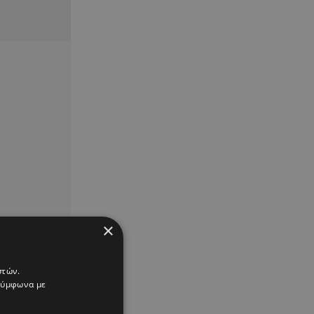
×
στών.
 σύμφωνα με