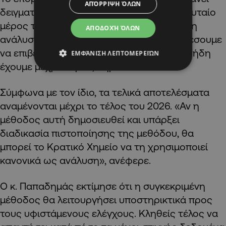
ΑΠΌΡΡΙΨΗ ΌΛΩΝ
δειγματοληψίες από την αγορά. «Στο τελευταίο
μέρος των αναλύσεων θα γίνει μεγαλύτερη
ΑΠΟΔΟΧΉ ΌΛΩΝ
ανάλυση από την αγορά και έτσι θα μπορέσουμε
να επιβεβαιώσουμε τα αποτελέσματα που ήδη
ΕΜΦΆΝΙΣΗ ΛΕΠΤΟΜΕΡΕΙΏΝ
έχουμε μέχρι τώρα», σημείωσε.
Σύμφωνα με τον ίδιο, τα τελικά αποτελέσματα
αναμένονται μέχρι το τέλος του 2026. «Αν η
μέθοδος αυτή δημοσιευθεί και υπάρξει
διαδικασία πιστοποίησης της μεθόδου, θα
μπορεί το Κρατικό Χημείο να τη χρησιμοποιεί
κανονικά ως ανάλυση», ανέφερε.
Ο κ. Παπαδημάς εκτίμησε ότι η συγκεκριμένη
μέθοδος θα λειτουργήσει υποστηρικτικά προς
τους υφιστάμενους ελέγχους. Κληθείς τέλος να