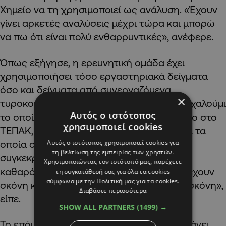
Χημείο να τη χρησιμοποιεί ως ανάλυση. «Έχουν
γίνει αρκετές αναλύσεις μέχρι τώρα και μπορώ
να πω ότι είναι πολύ ενθαρρυντικές», ανέφερε.
Όπως εξήγησε, η ερευνητική ομάδα έχει
χρησιμοποιήσει τόσο εργαστηριακά δείγματα
όσο και δείγματα από συνεργαζόμενα
×
τυροκομεία. «Έχουμε πάρει δείγματα από χαλούμι
Αυτός ο ιστότοπος
το οποίο φτιάχνουμε εμείς στο εργαστήριο στο
χρησιμοποιεί cookies
ΤΕΠΑΚ, αλλά και δείγματα από τυροκομεία τα
Αυτός ο ιστότοπος χρησιμοποιεί cookies για
οποία συνεργάζονται μαζί μας για το
τη βελτίωση της εμπειρίας των χρηστών.
συγκεκριμένο project. Αυτά δείχνουν έναν
Χρησιμοποιώντας τον ιστότοπό μας, παρέχετε
καθαρό διαχωρισμό των προϊόντων που έχουν
τη συγκατάθεσή σας για όλα τα cookies
σύμφωνα με την Πολιτική μας για τα cookies.
σκόνη και των προϊόντων που δεν έχουν σκόνη»,
Διαβάστε περισσότερα
είπε.
SHOW ALL PARTNERS
(1499) →
Το επόμενο στάδιο της έρευνας περιλαμβάνει