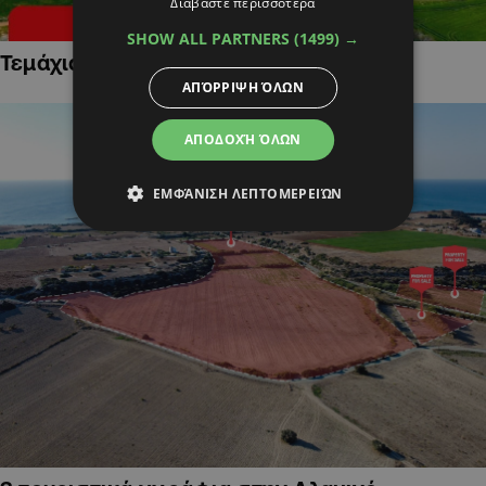
Διαβάστε περισσότερα
SHOW ALL PARTNERS
(1499) →
Τεμάχια Γης σε Οικιστικές Περιοχές
ΑΠΌΡΡΙΨΗ ΌΛΩΝ
ΑΠΟΔΟΧΉ ΌΛΩΝ
ΕΜΦΆΝΙΣΗ ΛΕΠΤΟΜΕΡΕΙΏΝ