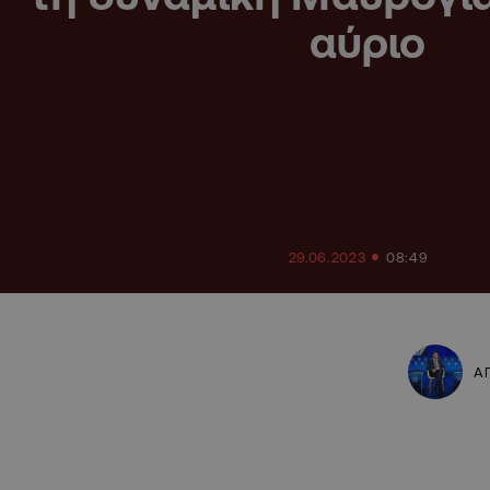
αύριο
29.06.2023
08:49
Α