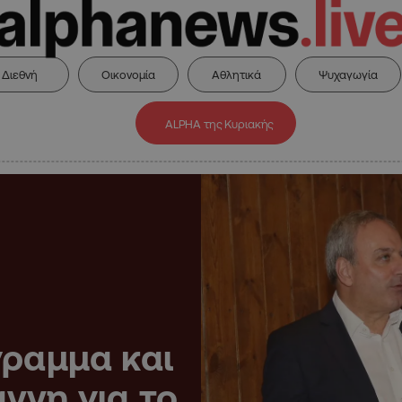
Διεθνή
Οικονομία
Αθλητικά
Ψυχαγωγία
ALPHA της Κυριακής
γραμμα και
ννη για το