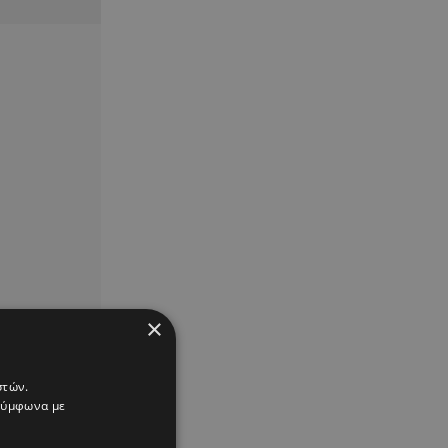
×
στών.
 σύμφωνα με