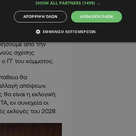
πούλου.
SHOW ALL PARTNERS
(1499) →
ΑΠΌΡΡΙΨΗ ΌΛΩΝ
ΑΠΟΔΟΧΉ ΌΛΩΝ
ΕΜΦΆΝΙΣΗ ΛΕΠΤΟΜΕΡΕΙΏΝ
γνωσία
λήσουμε από την
ινούς σχέσης
ο ΓΓ του κόμματος.
πάθεια θα
ταλλαγή απόψεων.
 θα είναι η εκλογική
Α, εν συνεχεία οι
ές εκλογές του 2028.