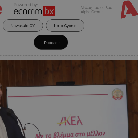
Powered by:
Μέλος του ομίλου
Alpha Cyprus
Newsauto CY
Hello Cyprus
Podcasts