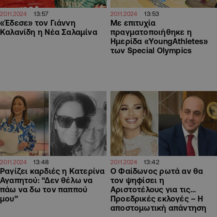
13:57
13:53
20.11.2024
20.11.2024
«Έδεσε» τον Γιάννη
Με επιτυχία
Καλανίδη η Νέα Σαλαμίνα
πραγματοποιήθηκε η
Ημερίδα «YoungAthletes»
των Special Olympics
13:48
13:42
20.11.2024
20.11.2024
Ραγίζει καρδιές η Κατερίνα
Ο Φαίδωνος ρωτά αν θα
Αγαπητού: “Δεν θέλω να
τον ψηφίσει η
πάω να δω τον παππού
Αριστοτέλους για τις…
μου”
Προεδρικές εκλογές – Η
αποστομωτική απάντηση