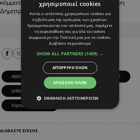
κόμματος μετά την παραίτηση του Δημήτρη
χρησιμοποιεί cookies
Δημητρίου.
Αυτός ο ιστότοπος χρησιμοποιεί cookies για
τη βελτίωση της εμπειρίας των χρηστών.
Χρησιμοποιώντας τον ιστότοπό μας, παρέχετε
Advertisement
τη συγκατάθεσή σας για όλα τα cookies
σύμφωνα με την Πολιτική μας για τα cookies.
Διαβάστε περισσότερα
SHOW ALL PARTNERS
(1499) →
Alpha Podcasts
ΑΠΌΡΡΙΨΗ ΌΛΩΝ
ΑΒΕΡΩΦ ΝΕΟΦΥΤΟΥ
ΓΙΩΡΓΟΣ ΠΑΜΠΟΡΙΔΗΣ
ΑΠΟΔΟΧΉ ΌΛΩΝ
ΔΗΜΗΤΡΗΣ ΔΗΜΗΤΡΙΟΥ
ΔΗΣΥ
ΕΜΦΆΝΙΣΗ ΛΕΠΤΟΜΕΡΕΙΏΝ
Χάρης Γεωργιάδης
ΔΙΑΒΑΣΤΕ ΕΠΙΣΗΣ