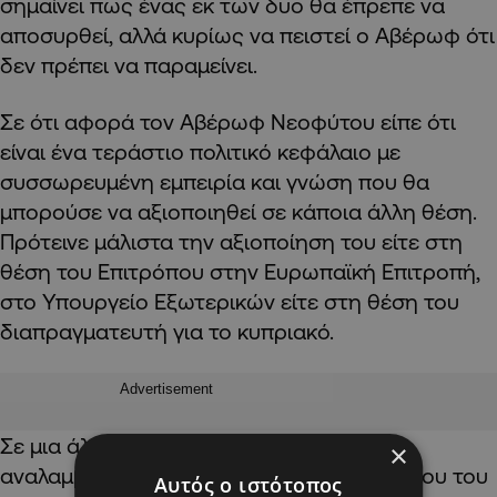
σημαίνει πως ένας εκ των δυο θα έπρεπε να
αποσυρθεί, αλλά κυρίως να πειστεί ο Αβέρωφ ότι
δεν πρέπει να παραμείνει.
Σε ότι αφορά τον Αβέρωφ Νεοφύτου είπε ότι
είναι ένα τεράστιο πολιτικό κεφάλαιο με
συσσωρευμένη εμπειρία και γνώση που θα
μπορούσε να αξιοποιηθεί σε κάποια άλλη θέση.
Πρότεινε μάλιστα την αξιοποίηση του είτε στη
θέση του Επιτρόπου στην Ευρωπαϊκή Επιτροπή,
στο Υπουργείο Εξωτερικών είτε στη θέση του
διαπραγματευτή για το κυπριακό.
Advertisement
Σε μια άλλη εξέλιξη ο Ονούφριος Κουλάς
×
αναλαμβάνει καθήκοντα εκπροσώπου τύπου του
Αυτός ο ιστότοπος