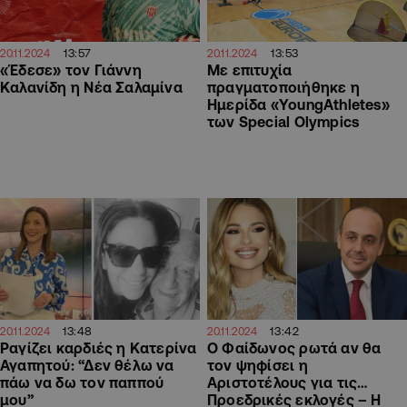
13:57
13:53
20.11.2024
20.11.2024
«Έδεσε» τον Γιάννη
Με επιτυχία
Καλανίδη η Νέα Σαλαμίνα
πραγματοποιήθηκε η
Ημερίδα «YoungAthletes»
των Special Olympics
13:48
13:42
20.11.2024
20.11.2024
Ραγίζει καρδιές η Κατερίνα
Ο Φαίδωνος ρωτά αν θα
Αγαπητού: “Δεν θέλω να
τον ψηφίσει η
πάω να δω τον παππού
Αριστοτέλους για τις…
μου”
Προεδρικές εκλογές – Η