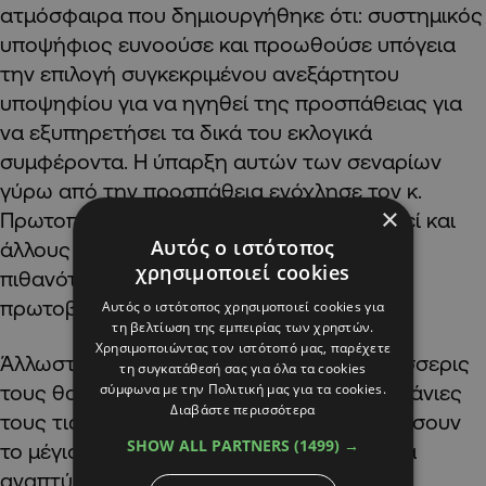
ατμόσφαιρα που δημιουργήθηκε ότι: συστημικός
υποψήφιος ευνοούσε και προωθούσε υπόγεια
την επιλογή συγκεκριμένου ανεξάρτητου
υποψηφίου για να ηγηθεί της προσπάθειας για
να εξυπηρετήσει τα δικά του εκλογικά
συμφέροντα. Η ύπαρξη αυτών των σεναρίων
γύρω από την προσπάθεια ενόχλησε τον κ.
×
Πρωτοπαπά ενώ όπως μαθαίνουμε ενοχλεί και
Αυτός ο ιστότοπος
άλλους που συμμετέχουν. Ως εκ τούτου οι
χρησιμοποιεί cookies
πιθανότητες επιτυχίας της εν λόγω
πρωτοβουλίας περιορίζονται σημαντικά.
Αυτός ο ιστότοπος χρησιμοποιεί cookies για
τη βελτίωση της εμπειρίας των χρηστών.
Χρησιμοποιώντας τον ιστότοπό μας, παρέχετε
Άλλωστε, όπως πληροφορούμαστε, οι τέσσερις
τη συγκατάθεσή σας για όλα τα cookies
σύμφωνα με την Πολιτική μας για τα cookies.
τους θα εντείνουν επικοινωνιακά τις καμπάνιες
Διαβάστε περισσότερα
τους τις επόμενες βδομάδες για να μετρήσουν
SHOW ALL PARTNERS
(1499) →
το μέγιστο της δυναμικής που μπορούν να
αναπτύξουν αν πορευτούν μοναχικά.