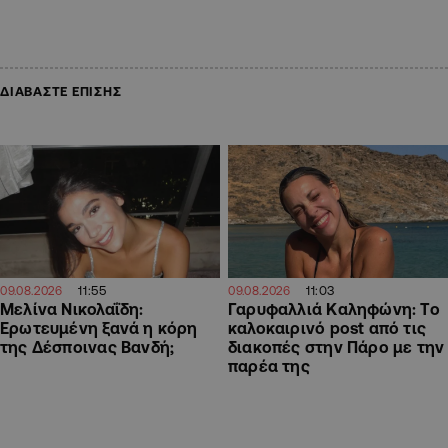
ΔΙΑΒΑΣΤΕ ΕΠΙΣΗΣ
11:55
11:03
09.08.2026
09.08.2026
Μελίνα Νικολαΐδη:
Γαρυφαλλιά Καληφώνη: To
Ερωτευμένη ξανά η κόρη
καλοκαιρινό post από τις
της Δέσποινας Βανδή;
διακοπές στην Πάρο με την
παρέα της