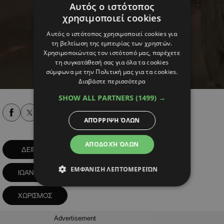
Αυτός ο ιστότοπος
χρησιμοποιεί cookies
Αυτός ο ιστότοπος χρησιμοποιεί cookies για
τη βελτίωση της εμπειρίας των χρηστών.
Χρησιμοποιώντας τον ιστότοπό μας, παρέχετε
τη συγκατάθεσή σας για όλα τα cookies
σύμφωνα με την Πολιτική μας για τα cookies.
Διαβάστε περισσότερα
SHOW ALL PARTNERS
(1499) →
Alpha Podcasts
ΑΠΌΡΡΙΨΗ ΌΛΩΝ
ΑΠΟΔΟΧΉ ΌΛΩΝ
ΔΕΙΠΝΟ
ΔΗΜΗΤΡΗΣ ΑΛΕΞΑΝΔΡΟΥ
ΕΜΦΆΝΙΣΗ ΛΕΠΤΟΜΕΡΕΙΏΝ
ΙΩΑΝΝΑ ΤΟΥΝΗ
ΝΕΑ ΣΧΕΣΗ
ΧΩΡΙΣΜΟΣ
Advertisement