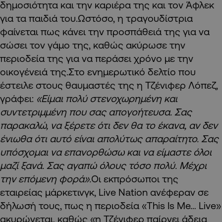
δημοσιότητα και την καριέρα της και τον Άφλεκ
για τα παιδιά του.Ωστόσο, η τραγουδίστρια
φαίνεται πως κάνει την προσπάθειά της για να
σώσει τον γάμο της, καθώς ακύρωσε την
περιοδεία της για να περάσει χρόνο με την
οικογένειά της.Στο ενημερωτικό δελτίο που
έστειλε στους θαυμαστές της η Τζένιφερ Λόπεζ,
γράφει:
«Είμαι πολύ στενοχωρημένη και
συντετριμμένη που σας απογοήτευσα. Σας
παρακαλώ, να ξέρετε ότι δεν θα το έκανα, αν δεν
ένιωθα ότι αυτό είναι απολύτως απαραίτητο. Σας
υπόσχομαι να επανορθώσω και να είμαστε όλοι
μαζί ξανά. Σας αγαπώ όλους τόσο πολύ. Μέχρι
την επόμενη φορά».
Οι εκπρόσωποι της
εταιρείας μάρκετινγκ, Live Nation ανέφεραν σε
δήλωσή τους, πως η περιοδεία «This Is Me… Live»
ακυρώνεται, καθώς «η Τζένιφερ παίρνει άδεια