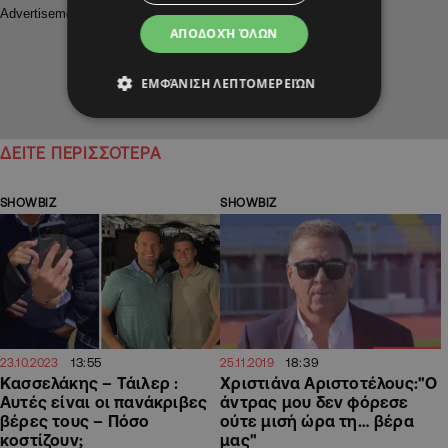
ΑΠΟΔΟΧΉ ΌΛΩΝ
ΕΜΦΆΝΙΣΗ ΛΕΠΤΟΜΕΡΕΙΏΝ
ΔΕΙΤΕ ΠΕΡΙΣΣΟΤΕΡΑ
SHOWBIZ
SHOWBIZ
13:55
18:39
23.10.2023
25.11.2019
Κασσελάκης – Τάιλερ :
Χριστιάνα Αριστοτέλους:"Ο
Αυτές είναι οι πανάκριβες
άντρας μου δεν φόρεσε
βέρες τους – Πόσo
ούτε μισή ώρα τη… βέρα
κοστίζουν;
μας"