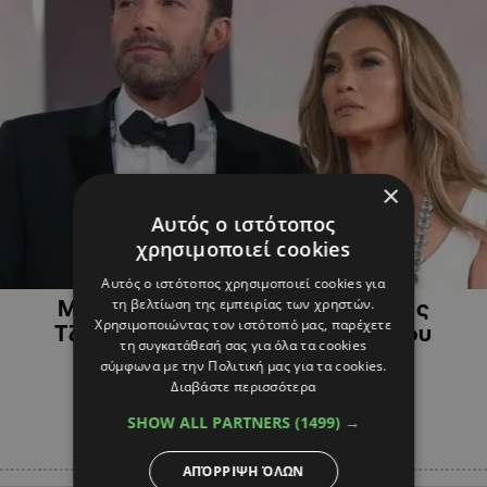
×
Αυτός ο ιστότοπος
χρησιμοποιεί cookies
SHOWBIZ
Αυτός ο ιστότοπος χρησιμοποιεί cookies για
τη βελτίωση της εμπειρίας των χρηστών.
Mπεν Άφλεκ: Το πισωγύρισμα της
Χρησιμοποιώντας τον ιστότοπό μας, παρέχετε
Τζένιφερ Λόπεζ και οι… βέρες που
τη συγκατάθεσή σας για όλα τα cookies
εμφανίστηκαν
σύμφωνα με την Πολιτική μας για τα cookies.
Διαβάστε περισσότερα
SHOW ALL PARTNERS
(1499) →
ΑΠΌΡΡΙΨΗ ΌΛΩΝ