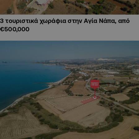
3 τουριστικά χωράφια στην Αγία Νάπα, από
€500,000