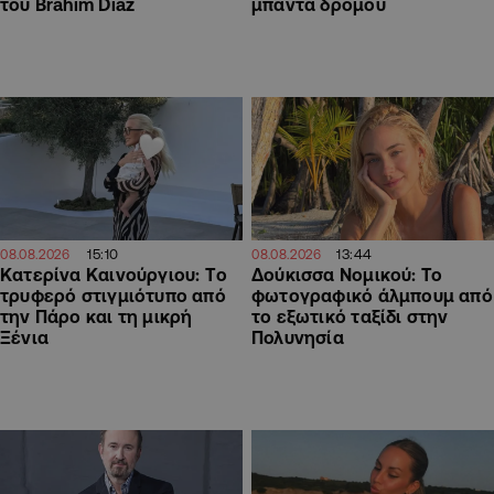
του Brahim Díaz
μπάντα δρόμου
15:10
13:44
08.08.2026
08.08.2026
Κατερίνα Καινούργιου: Tο
Δούκισσα Νομικού: Το
τρυφερό στιγμιότυπο από
φωτογραφικό άλμπουμ από
την Πάρο και τη μικρή
το εξωτικό ταξίδι στην
Ξένια
Πολυνησία