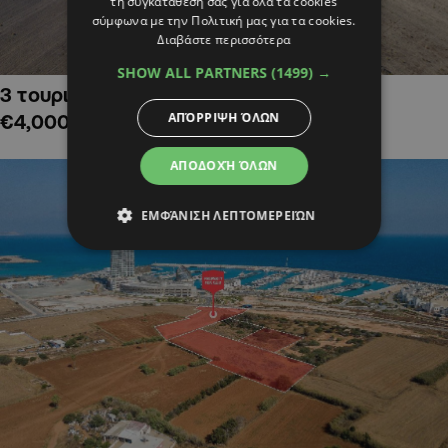
τη συγκατάθεσή σας για όλα τα cookies
σύμφωνα με την Πολιτική μας για τα cookies.
Διαβάστε περισσότερα
SHOW ALL PARTNERS
(1499) →
3 τουριστικά χωράφια στην Αλαμινό,
ΑΠΌΡΡΙΨΗ ΌΛΩΝ
€4,000,000
ΑΠΟΔΟΧΉ ΌΛΩΝ
ΕΜΦΆΝΙΣΗ ΛΕΠΤΟΜΕΡΕΙΏΝ