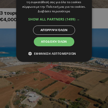
τη συγκατάθεσή σας για όλα τα cookies
σύμφωνα με την Πολιτική μας για τα cookies.
Διαβάστε περισσότερα
3 τουριστικά χωράφια στην Αλαμινό,
€4,000,000
SHOW ALL PARTNERS
(1499) →
ΑΠΌΡΡΙΨΗ ΌΛΩΝ
ΑΠΟΔΟΧΉ ΌΛΩΝ
ΕΜΦΆΝΙΣΗ ΛΕΠΤΟΜΕΡΕΙΏΝ