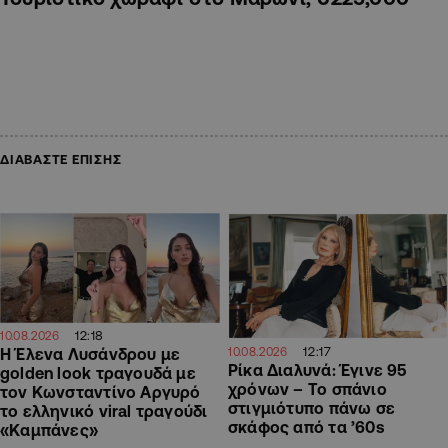
ΔΙΑΒΑΣΤΕ ΕΠΙΣΗΣ
12:18
10.08.2026
12:17
Η Έλενα Λυσάνδρου με
10.08.2026
Ρίκα Διαλυνά: Έγινε 95
golden look τραγουδά με
χρόνων – Το σπάνιο
τον Κωνσταντίνο Αργυρό
στιγμιότυπο πάνω σε
το ελληνικό viral τραγούδι
σκάφος από τα ’60s
«Καμπάνες»