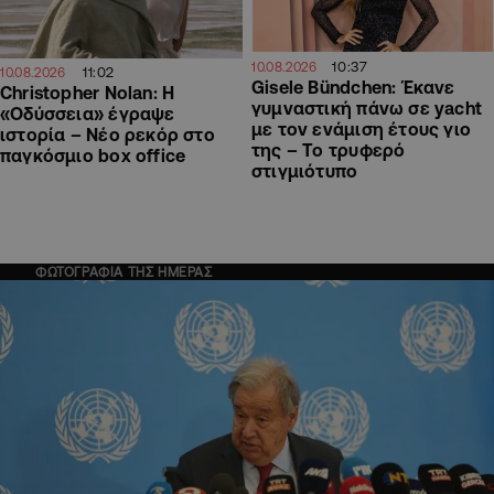
10:37
10.08.2026
11:02
10.08.2026
Gisele Bündchen: Έκανε
Christopher Nolan: Η
γυμναστική πάνω σε yacht
«Οδύσσεια» έγραψε
με τον ενάμιση έτους γιο
ιστορία – Νέο ρεκόρ στο
της – Το τρυφερό
παγκόσμιο box office
στιγμιότυπο
ΦΩΤΟΓΡΑΦΙΑ ΤΗΣ ΗΜΕΡΑΣ