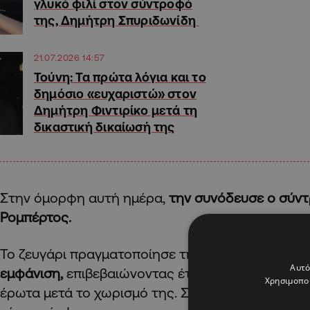
γλυκό φιλί στον σύντροφό
της, Δημήτρη Σπυριδωνίδη
21.07.2026 14:57
Τούνη: Τα πρώτα λόγια και το
δημόσιο «ευχαριστώ» στον
Δημήτρη Φιντιρίκο μετά τη
δικαστική δικαίωσή της
Στην όμορφη αυτή ημέρα,
την συνόδευσε ο σύν
Ρομπέρτος.
Το ζευγάρι πραγματοποίησε την
πρώτη δημόσια 
Αυτό
εμφάνιση,
επιβεβαιώνοντας έτσι τα ρεπορτάζ που 
Χρησιμοποι
έρωτα μετά το χωρισμό της. Στην εκκλησία μάλισ