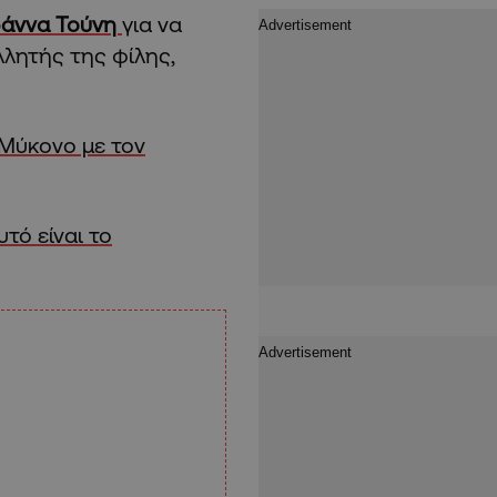
ωάννα Τούνη
για να
λλητής της φίλης,
 Μύκονο με τον
τό είναι το