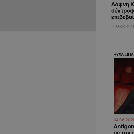
Δάφνη Κ
σύντροφ
επιβεβα
Όλες οι λ
ΨΥΧΑΓΩΓΙΑ
04.06.202
Antigon
με τον 