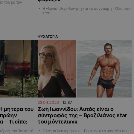
ό του με την
Η γλυκιά εξομολόγηση και το συγγνώμη - Όλα όσα
είπε
ΨΥΧΑΓΩΓΙΑ
23.04.2026
12:37
Η μητέρα του
Zωή Ιωαννίδου: Αυτός είναι ο
 πρώην
σύντροφός της – Βραζιλιάνος star
 – Τι είπε;
του μόντελινγκ
έρας του Τσιτσιπά -
Όλες οι λεπτομέρειες - Ποιο είναι το μοντελο που