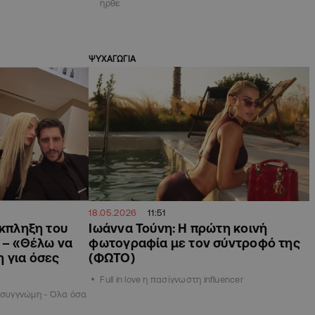
ήρθε
ΨΥΧΑΓΩΓΙΑ
18.05.2026
11:51
έκπληξη του
Ιωάννα Τούνη: H πρώτη κοινή
 – «Θέλω να
φωτογραφία με τον σύντροφό της
 για όσες
(ΦΩΤΟ)
Full in love η πασίγνωστη influencer
ο συγγνώμη - Όλα όσα