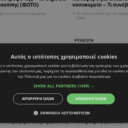
 αγάπης (ΦΩΤΟ)
νοσοκομείο – Τι συνέβ
ρά τετ-α-τετ του ζευγαριού
Οι έντονοι πόνοι που τον έριξ
Όλες
ΨΥΧΑΓΩΓΙΑ
Αυτός ο ιστότοπος χρησιμοποιεί cookies
ς ο ιστότοπος χρησιμοποιεί cookies για τη βελτίωση της εμπειρίας των χρη
ώντας τον ιστότοπό μας, παρέχετε τη συγκατάθεσή σας για όλα τα cookies
την Πολιτική μας για τα cookies.
Διαβάστε περισσότερα
SHOW ALL PARTNERS
(1499) →
ΑΠΌΡΡΙΨΗ ΌΛΩΝ
ΑΠΟΔΟΧΉ ΌΛΩΝ
6
10:08
30.05.2026
11:47
love η Antigoni: Το γλυκό
Ερωτευμένος ξανά ο
ΕΜΦΆΝΙΣΗ ΛΕΠΤΟΜΕΡΕΙΏΝ
τυπο με τον σύντροφό της
Γκέντσογλου – Αυτή ε
ρωτική εξομολόγηση (ΦΩΤΟ)
σύντροφος (ΦΩΤΟ)