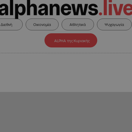
Διεθνή
Οικονομία
Αθλητικά
Ψυχαγωγία
ALPHA της Κυριακής