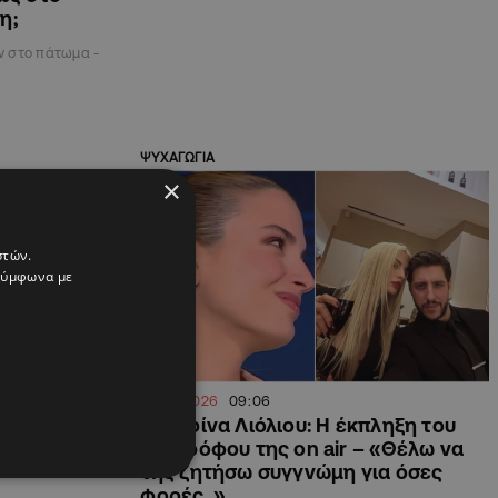
η;
αν στο πάτωμα -
ΨΥΧΑΓΩΓΙΑ
×
στών.
 σύμφωνα με
29.05.2026
09:06
 Σάββας
Κατερίνα Λιόλιου: Η έκπληξη του
ίναι η νέα του
συντρόφου της on air – «Θέλω να
της ζητήσω συγγνώμη για όσες
φορές..»