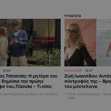
ΨΥΧΑΓΩΓΙΑ
13:33
23.04.2026
12:37
ς Τσιτσιπάς: Η μητέρα του
Zωή Ιωαννίδου: Αυτός
 δημόσια την πρώην
σύντροφός της – Βραζ
ό του, Πάουλα – Τι είπε;
του μόντελινγκ
ιο ξέσπασμα της μητέρας του Τσιτσιπά -
Όλες οι λεπτομέρειες - Ποιο 
ήρθε