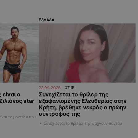
ΕΛΛΑΔΑ
22.04.2026
07:15
 είναι ο
Συνεχίζεται το θρίλερ της
ιλιάνος star
εξαφανισμένης Ελευθερίας στην
Κρήτη, βρέθηκε νεκρός ο πρώην
σύντροφος της
είναι το μοντελο που
Συνεχίζεται το θρίλερ, την ψάχνουν παντού