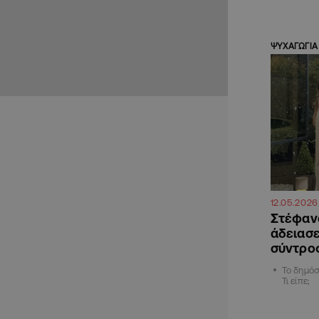
ΨΥΧΑΓΩΓΙΑ
12.05.2026
Στέφανο
άδειασε
σύντροφ
Το δημόσ
Τι είπε;