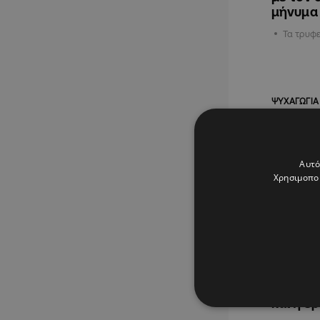
μήνυμα
Τα τρυφε
ΨΥΧΑΓΩΓΙΑ
Αυτό
Χρησιμοποι
02.06.202
Full in 
στιγμιό
και η ε