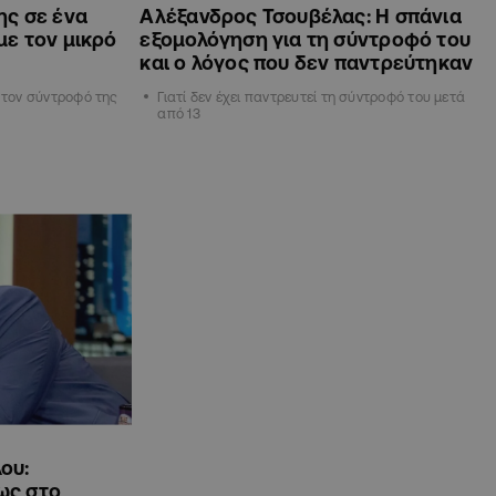
ης σε ένα
Αλέξανδρος Τσουβέλας: Η σπάνια
με τον μικρό
εξομολόγηση για τη σύντροφό του
και ο λόγος που δεν παντρεύτηκαν
ε τον σύντροφό της
Γιατί δεν έχει παντρευτεί τη σύντροφό του μετά
από 13
ου:
ως στο