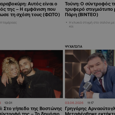
αραβοκύρη: Αυτός είναι ο
Τούνη: Ο σύντροφός τ
ός της – Η εμφάνιση που
τρυφερό στιγμιότυπο 
ίωσε τη σχέση τους (ΦΩΤΟ)
Πάρη (ΒΙΝΤΕΟ)
επτομέρειες
Η γλυκιά στιγμή στο σαλόνι μ
και
ΨΥΧΑΓΩΓΙΑ
6
13:01
03.06.2026
11:17
i: Στο γήπεδο της Βοστώνης
Γρηγόρης Αρναούτογλ
σύντροφό της – Το δημόσιο
Μεταφέρθηκε εκτάκτ