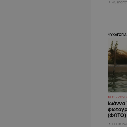
«5 months
ΨΥΧΑΓΩΓΙΑ
18.05.2026
Ιωάννα 
φωτογρ
(ΦΩΤΟ)
Full in l