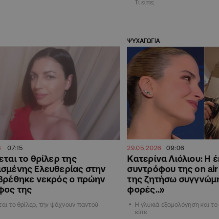
Τι είπε;
ΨΥΧΑΓΩΓΙΑ
6
07:15
29.05.2026
09:06
εται το θρίλερ της
Κατερίνα Λιόλιου: Η 
ισμένης Ελευθερίας στην
συντρόφου της on air
 βρέθηκε νεκρός ο πρώην
της ζητήσω συγγνώμη
φος της
φορές..»
ται το θρίλερ, την ψάχνουν παντού
Η γλυκιά εξομολόγηση και τ
είπε