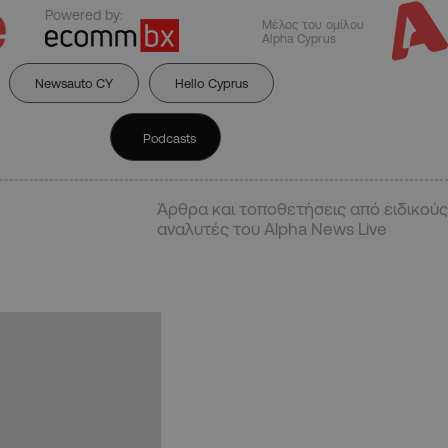
Powered by:
Μέλος του ομίλου
Alpha Cyprus
Newsauto CY
Hello Cyprus
Podcasts
Άρθρα και τοποθετήσεις από ειδικούς
αναλυτές του Alpha News Live