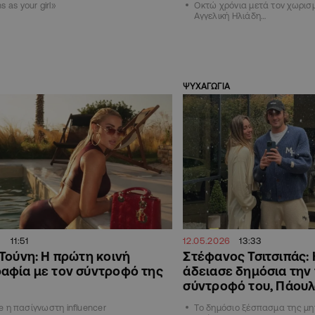
 as your girl»
Οκτώ χρόνια μετά τον χωρισμ
Αγγελική Ηλιάδη…
ΨΥΧΑΓΩΓΙΑ
11:51
12.05.2026
13:33
Τούνη: H πρώτη κοινή
Στέφανος Τσιτσιπάς: 
αφία με τον σύντροφό της
άδειασε δημόσια την
σύντροφό του, Πάουλα
ove η πασίγνωστη influencer
Το δημόσιο ξέσπασμα της μητ