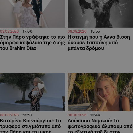
17:06
15:55
08.08.2026
08.08.2026
Στην Πάρο γράφτηκε το πιο
H στιγμή που η Άννα Βίσση
όμορφο κεφάλαιο της ζωής
άκουσε Τσιτσάνη από
του Brahim Díaz
μπάντα δρόμου
15:10
13:44
08.08.2026
08.08.2026
Κατερίνα Καινούργιου: Tο
Δούκισσα Νομικού: Το
τρυφερό στιγμιότυπο από
φωτογραφικό άλμπουμ από
την Πάρο και τη μικρή
το εξωτικό ταξίδι στην