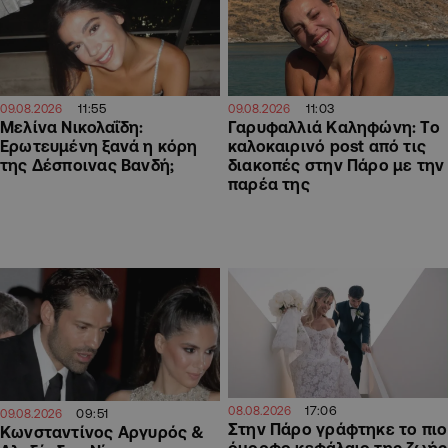
11:55
11:03
09.08.2026
09.08.2026
Μελίνα Νικολαΐδη:
Γαρυφαλλιά Καληφώνη: To
Ερωτευμένη ξανά η κόρη
καλοκαιρινό post από τις
της Δέσποινας Βανδή;
διακοπές στην Πάρο με την
παρέα της
17:06
08.08.2026
09:51
09.08.2026
Στην Πάρο γράφτηκε το πιο
Κωνσταντίνος Αργυρός &
όμορφο κεφάλαιο της ζωής