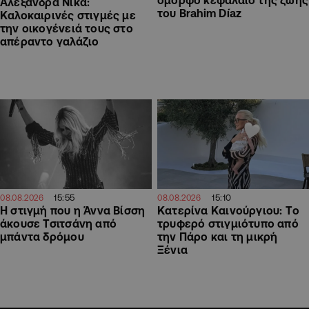
Αλεξάνδρα Νίκα:
του Brahim Díaz
Καλοκαιρινές στιγμές με
την οικογένειά τους στο
απέραντο γαλάζιο
15:55
15:10
08.08.2026
08.08.2026
H στιγμή που η Άννα Βίσση
Κατερίνα Καινούργιου: Tο
άκουσε Τσιτσάνη από
τρυφερό στιγμιότυπο από
μπάντα δρόμου
την Πάρο και τη μικρή
Ξένια