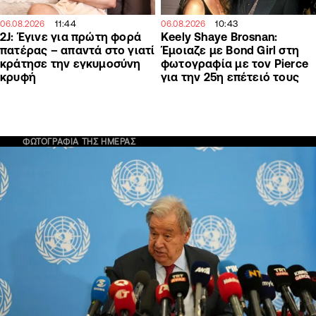
11:44
10:43
06.08.2026
06.08.2026
2J: Έγινε για πρώτη φορά
Keely Shaye Brosnan:
πατέρας – απαντά στο γιατί
Έμοιαζε με Bond Girl στη
κράτησε την εγκυμοσύνη
φωτογραφία με τον Pierce
κρυφή
για την 25η επέτειό τους
ΦΩΤΟΓΡΑΦΙΑ ΤΗΣ ΗΜΕΡΑΣ