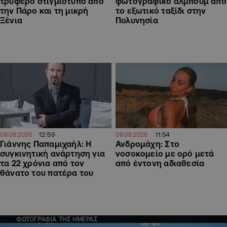
τρυφερό στιγμιότυπο από
φωτογραφικό άλμπουμ από
την Πάρο και τη μικρή
το εξωτικό ταξίδι στην
Ξένια
Πολυνησία
12:59
11:54
08.08.2026
08.08.2026
Γιάννης Παπαμιχαήλ: Η
Ανδρομάχη: Στο
συγκινητική ανάρτηση για
νοσοκομείο με ορό μετά
τα 22 χρόνια από τον
από έντονη αδιαθεσία
θάνατο του πατέρα του
ΦΩΤΟΓΡΑΦΙΑ ΤΗΣ ΗΜΕΡΑΣ